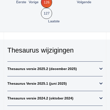
Eerste
Vorige
Volgende
126
kiemcel-tumoren
34. weke delen totaal
127
(zonder bot en
kraakbeen)
Laatste
35. beenderen
bovenste extremiteit
36. beenderen
onderste extremiteit
Thesaurus wijzigingen
37. alle (primaire)
maligne weke delen
tumoren (inclusief bot
en kraakbeen
Thesaurus versie 2025.2 (december 2025)
tumoren)
38. alle (primaire)
Thesaurus Versie 2025.1 (juni 2025)
maligne bottumoren
39. alle
osteosarcomen
Thesaurus versie 2024.2 (oktober 2024)
40. zenuwstelsel
totaal (centraal +