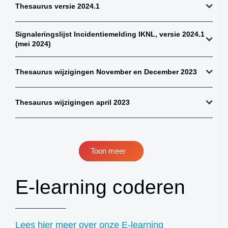
Thesaurus versie 2024.1
perifeer + zintuigen)
41. hersenen totaal
Signaleringslijst Incidentiemelding IKNL, versie 2024.1
42. ruggenmerg totaal
(mei 2024)
43. hersenen totaal,
uitgebreid dwz met
Thesaurus wijzigingen November en December 2023
meningen en
verlengde merg
44. alle gliomen
Thesaurus wijzigingen april 2023
45. alle astrocytomen
46. alle meningeomen
47. alle
Toon meer
ependymomen
48. alle
E-learning coderen
oligodendroglioom
49. alle maligne
lymfomen (NH+HD)
50. alle non-hodgkins
Lees hier meer over onze E-learning