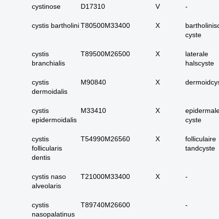
17. alle maligne
cystinose
D17310
V
-
huidadnex-tumoren
cystis bartholini
T80500M33400
X
bartholini
18. alle
cyste
basaalcelcarcinomen
cystis
T89500M26500
19. alle (primaire)
X
laterale
branchialis
halscyste
melanomen
20. alle metastasen
cystis
M90840
X
dermoidcy
melanoom
dermoidalis
21. alle melanomen in
cystis
M33410
X
epidermal
situ
epidermoidalis
cyste
22. tractus digestivus
slokdarm tot anus
cystis
T54990M26560
X
folliculaire
follicularis
tandcyste
23. tractus digestivus
dentis
slokdarm tot anus
uitgebreid (incl lever,
cystis naso
T21000M33400
X
-
galblaas, galwegen en
alveolaris
pancreas)
cystis
T89740M26600
-
24. dunne darm totaal
nasopalatinus