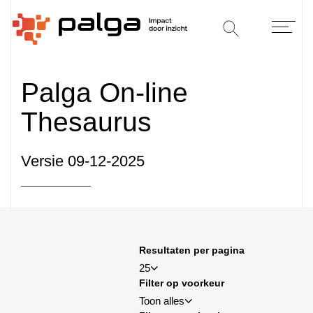
Palga On-line
Thesaurus
Versie 09-12-2025
Sorteren op
Resultaten per pagina
sortby_title:asc
25
Filter op voorkeur
sortby_title:desc
Toon alles
sortby_palga:asc
25