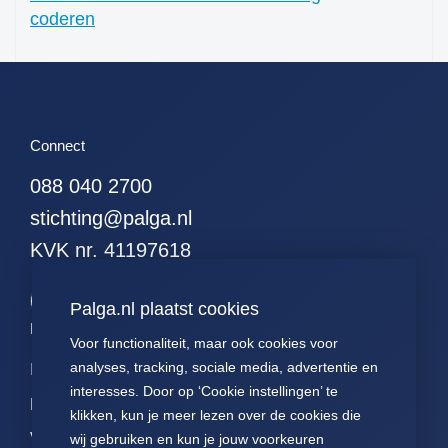
coderen
51. alle hodgkins
52. alle leukemieen
53. alle resecties (met
curettages en
kleinereexcisies)
Connect
54. alle resecties
(zonder curettages
088 040 2700
maar met kleinere
excisies)
stichting@palga.nl
55. alle resecties
KVK nr. 41197618
(zonder curettages of
kleinere excisies)
Palga.nl plaatst cookies
56. alle wormen
Palga links
57. alle hormonen
Voor functionaliteit, maar ook cookies voor
analyses, tracking, sociale media, advertentie en
58. alle
Impact
Contact
Presentaties
hormoonpreparaten
interesses. Door op ‘Cookie instellingen’ te
Data
Over ons
Voor patiënten
klikken, kun je meer lezen over de cookies die
59. alle neuro-
Voor
FAQ
Jaarverslagen
endocrienen
wij gebruiken en kun je jouw voorkeuren