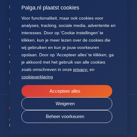
Palga links
Palga.nl plaatst cookies
Voor functionaliteit, maar ook cookies voor
Impact
Contact
Presentaties
analyses, tracking, sociale media, advertentie en
Data
Over ons
Voor patiënten
interesses. Door op ‘Cookie instellingen’ te
klikken, kun je meer lezen over de cookies die
Voor
FAQ
Jaarverslagen
pathologen
wij gebruiken en kun je jouw voorkeuren
Nieuws
Statuten Palga
opslaan. Door op ‘Accepteer alles’ te klikken, ga
Voor
onderzoekers
je akkoord met het gebruik van alle cookies
zoals omschreven in onze
privacy-
en
NEN7510
cookieverklaring
ISO27001
Accepteer alles
Weigeren
Beheer voorkeuren
© 2026 PALGA.
ALLE RECHTEN VOORBEHOUDEN
PRIVACY
SITEMAP
COOKIES