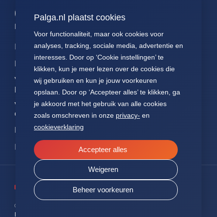
Palga.nl plaatst cookies
Palga links
Voor functionaliteit, maar ook cookies voor
analyses, tracking, sociale media, advertentie en
Impact
Contact
Presentaties
interesses. Door op ‘Cookie instellingen’ te
Data
Over ons
Voor patiënten
klikken, kun je meer lezen over de cookies die
Voor
FAQ
Jaarverslagen
wij gebruiken en kun je jouw voorkeuren
pathologen
opslaan. Door op ‘Accepteer alles’ te klikken, ga
Nieuws
Statuten Palga
je akkoord met het gebruik van alle cookies
Voor
onderzoekers
zoals omschreven in onze
privacy-
en
cookieverklaring
NEN7510
ISO27001
Accepteer alles
Weigeren
Beheer voorkeuren
© 2026 PALGA.
ALLE RECHTEN VOORBEHOUDEN
PRIVACY
SITEMAP
COOKIES