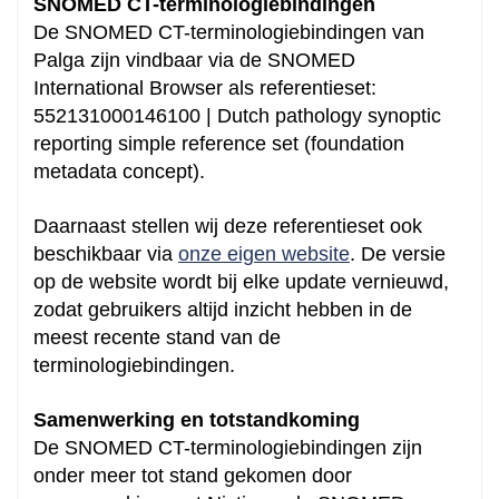
SNOMED CT-terminologiebindingen
De SNOMED CT-terminologiebindingen van
Palga zijn vindbaar via de SNOMED
International Browser als referentieset:
552131000146100 | Dutch pathology synoptic
reporting simple reference set (foundation
metadata concept).
Daarnaast stellen wij deze referentieset ook
beschikbaar via
onze eigen website
. De versie
op de website wordt bij elke update vernieuwd,
zodat gebruikers altijd inzicht hebben in de
Hoe kunnen we je
meest recente stand van de
terminologiebindingen.
helpen?
Samenwerking en totstandkoming
De SNOMED CT-terminologiebindingen zijn
onder meer tot stand gekomen door
Zoeken