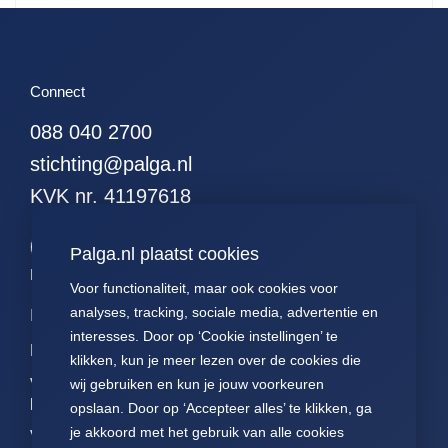
Connect
088 040 2700
stichting@palga.nl
KVK nr. 41197618
Palga.nl plaatst cookies
Palga links
Voor functionaliteit, maar ook cookies voor
analyses, tracking, sociale media, advertentie en
Impact
Contact
Presentaties
interesses. Door op ‘Cookie instellingen’ te
Data
Over ons
Voor patiënten
klikken, kun je meer lezen over de cookies die
Voor
FAQ
Jaarverslagen
wij gebruiken en kun je jouw voorkeuren
pathologen
opslaan. Door op ‘Accepteer alles’ te klikken, ga
Nieuws
Statuten Palga
je akkoord met het gebruik van alle cookies
Voor