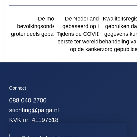
De monitoring van de
De Nederlandse kankerregistr
Kwaliteitsregi
bevolkingsonderzoeken naar kanker is
gebaseerd op informatie vanui
gebruiken da
grotendeels gebaseerd op informatie vanuit
Tijdens de COVID-19 crisis heeft
gegevens kun
Palga.
eerste ter wereld de effecten van
behandeling van
op de kankerzorg gepublice
Connect
088 040 2700
stichting@palga.nl
KVK nr. 41197618