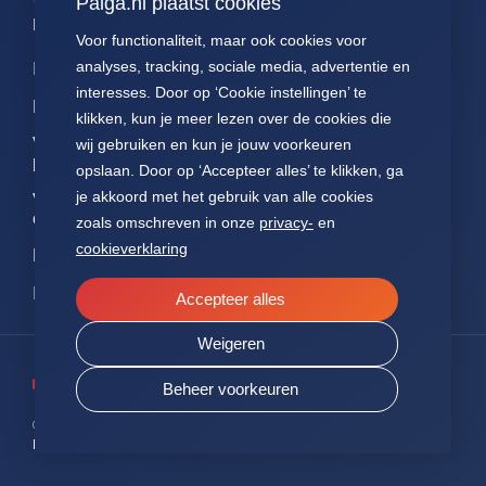
Palga.nl plaatst cookies
Palga links
Voor functionaliteit, maar ook cookies voor
analyses, tracking, sociale media, advertentie en
Impact
Contact
Presentaties
interesses. Door op ‘Cookie instellingen’ te
Data
Over ons
Voor patiënten
klikken, kun je meer lezen over de cookies die
Voor
FAQ
Jaarverslagen
wij gebruiken en kun je jouw voorkeuren
pathologen
opslaan. Door op ‘Accepteer alles’ te klikken, ga
Nieuws
Statuten Palga
je akkoord met het gebruik van alle cookies
Voor
onderzoekers
zoals omschreven in onze
privacy-
en
cookieverklaring
NEN7510
ISO27001
Accepteer alles
Weigeren
Beheer voorkeuren
© 2026 PALGA.
ALLE RECHTEN VOORBEHOUDEN
PRIVACY
SITEMAP
COOKIES