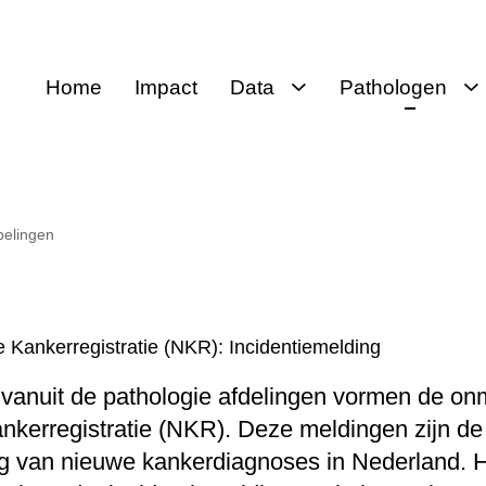
Home
Impact
Data
Pathologen
Data
Voor pathologen
Openbare
Protocollen
databank
Protocollen
elingen
SNOMED CT
Thesaurus
 Kankerregistratie (NKR): Incidentiemelding
Moleculaire
bepaling
 vanuit de pathologie afdelingen vormen de on
Koppelingen
kerregistratie (NKR). Deze meldingen zijn de
ng van nieuwe kankerdiagnoses in Nederland. H
Palga-raad