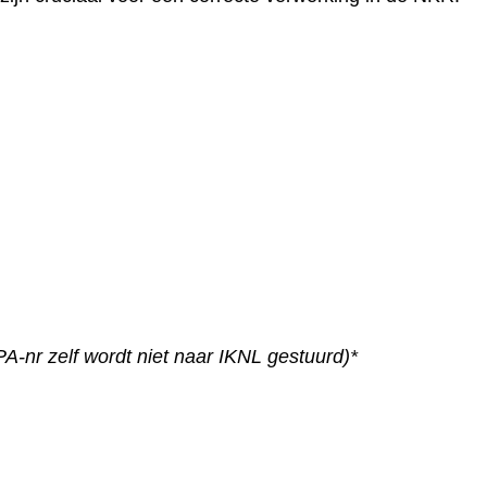
n we je helpen?
PA-nr zelf wordt niet naar IKNL gestuurd)*