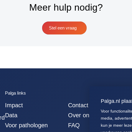
Meer hulp nodig?
Stel een vraag
Palga links
Palga.nl plaa
Impact
Contact
Voor functionalit
Data
Over ons
rd
media, advertenti
Voor pathologen
FAQ
kun je meer leze