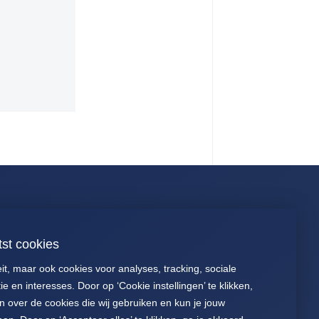
Connect
tst cookies
088 040 2700
Presentaties
eit, maar ook cookies voor analyses, tracking, sociale
stichting@palga.nl
Voor patiënten
e en interesses. Door op ‘Cookie instellingen’ te klikken,
KVK nr. 41197618
Jaarverslagen
n over de cookies die wij gebruiken en kun je jouw