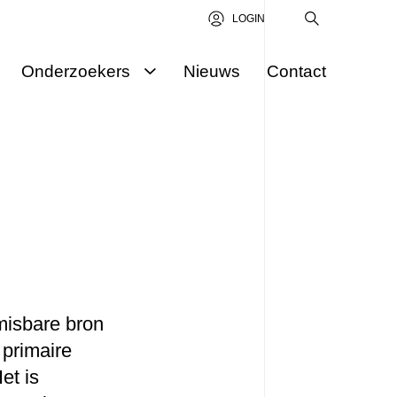
LOGIN
Onderzoekers
Nieuws
Contact
Onderzoekers
Aanvraag indienen
Science Award
misbare bron
 primaire
et is