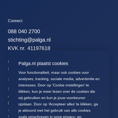
Connect
088 040 2700
stichting@palga.nl
KVK nr. 41197618
Palga.nl plaatst cookies
Palga links
Voor functionaliteit, maar ook cookies voor
analyses, tracking, sociale media, advertentie en
Impact
Contact
Presentaties
interesses. Door op ‘Cookie instellingen’ te
Data
Over ons
Voor patiënten
klikken, kun je meer lezen over de cookies die
Voor
FAQ
Jaarverslagen
wij gebruiken en kun je jouw voorkeuren
pathologen
opslaan. Door op ‘Accepteer alles’ te klikken, ga
Nieuws
Statuten Palga
je akkoord met het gebruik van alle cookies
Voor
onderzoekers
zoals omschreven in onze
privacy-
en