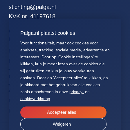
stichting@palga.nl
KVK nr. 41197618
Palga.nl plaatst cookies
Palga links
Voor functionaliteit, maar ook cookies voor
analyses, tracking, sociale media, advertentie en
Impact
Contact
Presentaties
interesses. Door op ‘Cookie instellingen’ te
Data
Over ons
Voor patiënten
klikken, kun je meer lezen over de cookies die
Voor
FAQ
Jaarverslagen
wij gebruiken en kun je jouw voorkeuren
pathologen
opslaan. Door op ‘Accepteer alles’ te klikken, ga
Nieuws
Statuten Palga
je akkoord met het gebruik van alle cookies
Voor
onderzoekers
zoals omschreven in onze
privacy-
en
cookieverklaring
NEN7510
ISO27001
Accepteer alles
Weigeren