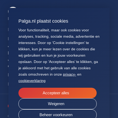
Palga links
Palga.nl plaatst cookies
Impact
Contact
Presentaties
Voor functionaliteit, maar ook cookies voor
analyses, tracking, sociale media, advertentie en
Data
Over ons
Voor patiënten
interesses. Door op ‘Cookie instellingen’ te
Voor
FAQ
Jaarverslagen
klikken, kun je meer lezen over de cookies die
pathologen
wij gebruiken en kun je jouw voorkeuren
Nieuws
Statuten Palga
Voor
opslaan. Door op ‘Accepteer alles’ te klikken, ga
onderzoekers
je akkoord met het gebruik van alle cookies
zoals omschreven in onze
privacy-
en
NEN7510
cookieverklaring
ISO27001
Accepteer alles
Weigeren
Beheer voorkeuren
© 2026 PALGA.
ALLE RECHTEN VOORBEHOUDEN