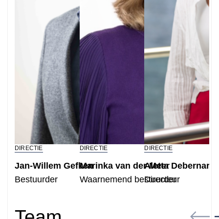
DIRECTIE
DIRECTIE
DIRECTIE
HR
Jan-Willem Gefken
Marinka van der Meer
Aletta Debernardi
Al
Bestuurder
Waarnemend bestuurder
Directeur
HR
Team