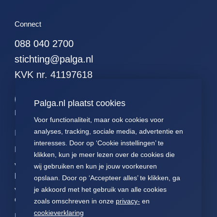
Connect
088 040 2700
stichting@palga.nl
KVK nr. 41197618
Palga.nl plaatst cookies
Palga links
Voor functionaliteit, maar ook cookies voor
analyses, tracking, sociale media, advertentie en
Impact
Contact
Presentaties
interesses. Door op ‘Cookie instellingen’ te
Data
Over ons
Voor patiënten
klikken, kun je meer lezen over de cookies die
Voor
FAQ
Jaarverslagen
wij gebruiken en kun je jouw voorkeuren
pathologen
opslaan. Door op ‘Accepteer alles’ te klikken, ga
Nieuws
Statuten Palga
je akkoord met het gebruik van alle cookies
Voor
onderzoekers
zoals omschreven in onze
privacy-
en
cookieverklaring
NEN7510