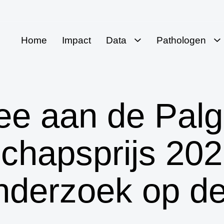
Home
Impact
Data
Pathologen
Data
Voor pathologen
Openbare
Protocollen
databank
e aan de Palg
Protocollen
SNOMED CT
chapsprijs 202
Thesaurus
Moleculaire
bepaling
nderzoek op de
Koppelingen
Palga-raad