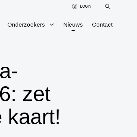
LOGIN
Onderzoekers
Nieuws
Contact
Onderzoekers
Aanvraag indienen
a-
Science Award
6: zet
 kaart!