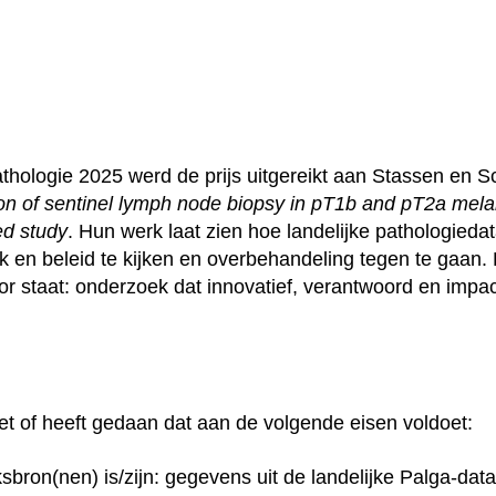
hologie 2025 werd de prijs uitgereikt aan Stassen en S
tion of sentinel lymph node biopsy in pT1b and pT2a mel
ed study
. Hun werk laat zien hoe landelijke pathologied
jk en beleid te kijken en overbehandeling tegen te gaan. 
r staat: onderzoek dat innovatief, verantwoord en impa
t of heeft gedaan dat aan de volgende eisen voldoet:
sbron(nen) is/zĳn: gegevens uit de landelijke Palga-dat
n we je helpen?