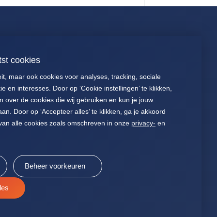
Connect
tst cookies
088 040 2700
Presentaties
eit, maar ook cookies voor analyses, tracking, sociale
stichting@palga.nl
Voor patiënten
e en interesses. Door op ‘Cookie instellingen’ te klikken,
KVK nr. 41197618
Jaarverslagen
n over de cookies die wij gebruiken en kun je jouw
an. Door op ‘Accepteer alles’ te klikken, ga je akkoord
Statuten Palga
van alle cookies zoals omschreven in onze
privacy-
en
Beheer voorkeuren
les
PRIVACY
SITEMAP
COOKIES