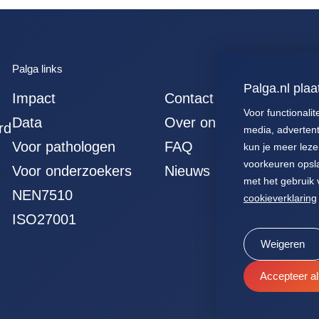
Palga links
Palga.nl plaa
Impact
Contact
Voor functionalit
Data
Over ons
rd
media, advertenti
Voor pathologen
FAQ
kun je meer leze
voorkeuren opsla
Voor onderzoekers
Nieuws
met het gebruik 
NEN7510
cookieverklaring
ISO27001
Weigeren
Accepteer al