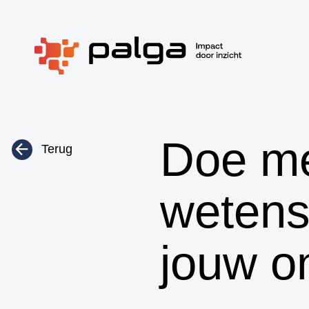
Doe me
Terug
wetens
jouw o