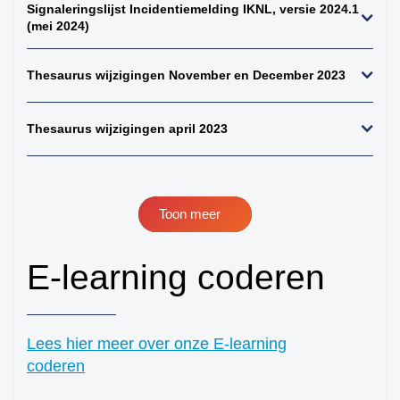
Signaleringslijst Incidentiemelding IKNL, versie 2024.1
perifeer + zintuigen)
(mei 2024)
41. hersenen totaal
42. ruggenmerg totaal
Thesaurus wijzigingen November en December 2023
43. hersenen totaal,
uitgebreid dwz met
Thesaurus wijzigingen april 2023
meningen en
verlengde merg
44. alle gliomen
45. alle astrocytomen
Toon meer
46. alle meningeomen
47. alle
E-learning coderen
ependymomen
48. alle
oligodendroglioom
Lees hier meer over onze E-learning
49. alle maligne
lymfomen (NH+HD)
coderen
50. alle non-hodgkins