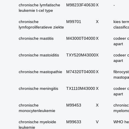
carcinoom
chronische lymfatische
M98233F40630
X
-
leukemie t-cel type
09. alle dubieus
maligne
chronische
M99701
X
kies ter
10. alle micro-
lymfoproliferatieve ziekte
classific
invasieve
chronische mastitis
M43000T04000
X
codeer 
11. alle carcinoma in
apart
situ
12. alle epitheliale
chronische mastoiditis
TXY520M43000
X
codeer 
dysplasieën
apart
13. alle tumoren
chronische mastopathie
M74320T04000
X
fibrocys
onbekend primair of
mastopa
metastase
chronische meningitis
TX1110M43000
X
codeer 
14. alle primaire
apart
plaveiselcel-
carcinomen
chronische
M99453
X
chronis
15. huid totaal
monocytenleukemie
myelomo
16. alle benigne
chronische myeloide
M99633
V
WHO he
huidadnex-tumoren
leukemie