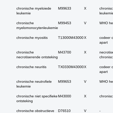
17. alle maligne
huidadnex-tumoren
chronische myeloiede
M99633
X
chronis
leukemie
leukemi
18. alle
basaalcelcarcinomen
chronische
M99453
V
WHO he
myelomonocytenleukemie
19. alle (primaire)
melanomen
chronische myositis
T13000M43000
X
codeer 
20. alle metastasen
apart
melanoom
chronische
M43700
X
necroti
21. alle melanomen in
necrotiserende ontsteking
chronisc
situ
22. tractus digestivus
chronische neuritis
TX0330M43000
X
codeer 
slokdarm tot anus
apart
23. tractus digestivus
chronische neutrofiele
M99653
V
WHO he
slokdarm tot anus
leukemie
uitgebreid (incl lever,
galblaas, galwegen en
chronische niet specifieke
M43000
X
chronisc
pancreas)
ontsteking
24. dunne darm totaal
chronische obstructieve
D76510
V
-