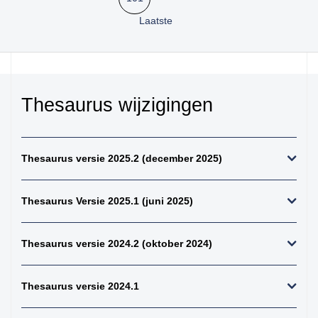
kiemcel-tumoren
Laatste
34. weke delen totaal
(zonder bot en
kraakbeen)
35. beenderen
bovenste extremiteit
Thesaurus wijzigingen
36. beenderen
onderste extremiteit
37. alle (primaire)
Thesaurus versie 2025.2 (december 2025)
maligne weke delen
tumoren (inclusief bot
en kraakbeen
Thesaurus Versie 2025.1 (juni 2025)
tumoren)
38. alle (primaire)
Thesaurus versie 2024.2 (oktober 2024)
maligne bottumoren
39. alle
osteosarcomen
Thesaurus versie 2024.1
40. zenuwstelsel
totaal (centraal +