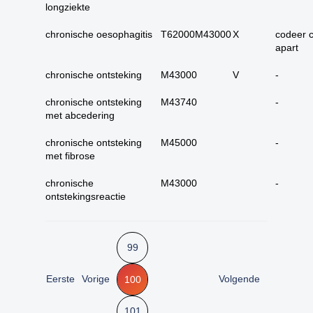
25. urinewegen totaal
longziekte
26. nier en
chronische oesophagitis
T62000M43000
X
codeer 
urinewegen totaal
apart
Hoe kunnen we je
27. Tractus genitalis
man totaal
chronische ontsteking
M43000
V
-
helpen?
28. tractus genitalis
chronische ontsteking
M43740
-
vrouw totaal
met abcedering
29. alle (primaire)
urotheelcel-
chronische ontsteking
M45000
-
Zoeken
carcinomen
met fibrose
30. alle papillair
chronische
M43000
-
urotheelcel-carcinoom
ontstekingsreactie
31. alle metastasen
niet pappilair
urotheelcelcarcinoom
99
32. alle metastasen
papillair
Eerste
Vorige
Volgende
100
urotheelcelcarcinoom
33. alle primaire
101