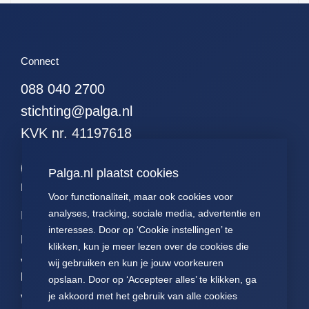
51. alle hodgkins
52. alle leukemieen
53. alle resecties (met
Connect
curettages en
kleinereexcisies)
088 040 2700
54. alle resecties
stichting@palga.nl
(zonder curettages
maar met kleinere
KVK nr. 41197618
excisies)
55. alle resecties
Palga.nl plaatst cookies
(zonder curettages of
Palga links
kleinere excisies)
Voor functionaliteit, maar ook cookies voor
56. alle wormen
analyses, tracking, sociale media, advertentie en
Impact
Contact
Presentaties
interesses. Door op ‘Cookie instellingen’ te
57. alle hormonen
Data
Over ons
Voor patiënten
klikken, kun je meer lezen over de cookies die
58. alle
Voor
FAQ
Jaarverslagen
wij gebruiken en kun je jouw voorkeuren
hormoonpreparaten
pathologen
opslaan. Door op ‘Accepteer alles’ te klikken, ga
Nieuws
Statuten Palga
59. alle neuro-
je akkoord met het gebruik van alle cookies
Voor
endocrienen