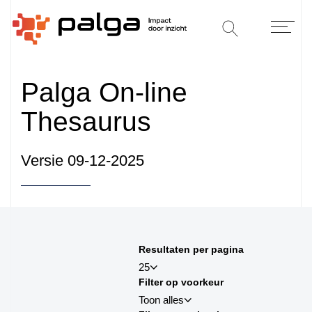
Palga On-line
Thesaurus
Versie 09-12-2025
Sorteren op
Resultaten per pagina
sortby_title:asc
25
Filter op voorkeur
sortby_title:desc
Toon alles
sortby_palga:asc
25