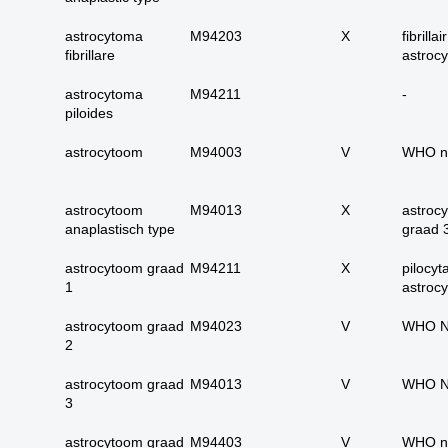
17. alle maligne
huidadnex-tumoren
astrocytoma
M94203
X
fibrillair
fibrillare
astroc
18. alle
basaalcelcarcinomen
astrocytoma
M94211
-
19. alle (primaire)
piloides
melanomen
astrocytoom
M94003
V
WHO n
20. alle metastasen
melanoom
astrocytoom
M94013
21. alle melanomen in
X
astroc
anaplastisch type
graad 
situ
22. tractus digestivus
astrocytoom graad
M94211
X
pilocyta
slokdarm tot anus
1
astroc
23. tractus digestivus
astrocytoom graad
M94023
V
WHO N
slokdarm tot anus
2
uitgebreid (incl lever,
galblaas, galwegen en
astrocytoom graad
M94013
V
WHO N
pancreas)
3
24. dunne darm totaal
astrocytoom graad
M94403
V
WHO n