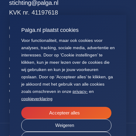
stichting@palga.nl
51. alle hodgkins
KVK nr. 41197618
52. alle leukemieen
53. alle resecties (met
Palga.nl plaatst cookies
curettages en
kleinereexcisies)
Palga links
Voor functionaliteit, maar ook cookies voor
54. alle resecties
analyses, tracking, sociale media, advertentie en
Impact
Contact
Presentaties
(zonder curettages
interesses. Door op ‘Cookie instellingen’ te
maar met kleinere
Data
Over ons
Voor patiënten
klikken, kun je meer lezen over de cookies die
excisies)
Voor
FAQ
Jaarverslagen
wij gebruiken en kun je jouw voorkeuren
55. alle resecties
pathologen
opslaan. Door op ‘Accepteer alles’ te klikken, ga
(zonder curettages of
Nieuws
Statuten Palga
je akkoord met het gebruik van alle cookies
kleinere excisies)
Voor
onderzoekers
zoals omschreven in onze
privacy-
en
56. alle wormen
cookieverklaring
NEN7510
57. alle hormonen
ISO27001
58. alle
Accepteer alles
hormoonpreparaten
Weigeren
59. alle neuro-
endocrienen