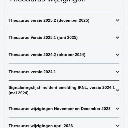
kiemcel-tumoren
34. weke delen totaal
(zonder bot en
Thesaurus versie 2025.2 (december 2025)
kraakbeen)
35. beenderen
Thesaurus Versie 2025.1 (juni 2025)
bovenste extremiteit
36. beenderen
onderste extremiteit
Thesaurus versie 2024.2 (oktober 2024)
37. alle (primaire)
maligne weke delen
Thesaurus versie 2024.1
tumoren (inclusief bot
en kraakbeen
tumoren)
Signaleringslijst Incidentiemelding IKNL, versie 2024.1
38. alle (primaire)
(mei 2024)
maligne bottumoren
39. alle
Thesaurus wijzigingen November en December 2023
osteosarcomen
40. zenuwstelsel
Thesaurus wijzigingen april 2023
totaal (centraal +