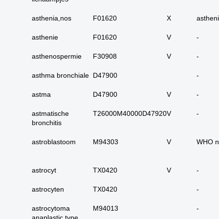
carcinoom
asthenia,nos
F01620
X
asthen
09. alle dubieus
maligne
asthenie
F01620
V
-
10. alle micro-
invasieve
asthenospermie
F30908
V
-
11. alle carcinoma in
asthma bronchiale
D47900
-
situ
12. alle epitheliale
astma
D47900
V
-
dysplasieën
astmatische
T26000M40000D47920
V
-
13. alle tumoren
bronchitis
onbekend primair of
metastase
astroblastoom
M94303
V
WHO n
14. alle primaire
plaveiselcel-
astrocyt
TX0420
carcinomen
V
-
15. huid totaal
astrocyten
TX0420
-
16. alle benigne
astrocytoma
M94013
-
huidadnex-tumoren
anaplastic type