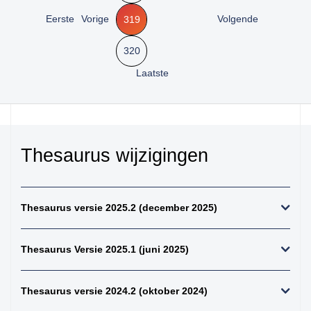
kiemcel-tumoren
Eerste
Vorige
Volgende
319
34. weke delen totaal
(zonder bot en
320
kraakbeen)
Laatste
35. beenderen
bovenste extremiteit
36. beenderen
onderste extremiteit
37. alle (primaire)
Thesaurus wijzigingen
maligne weke delen
tumoren (inclusief bot
en kraakbeen
tumoren)
Thesaurus versie 2025.2 (december 2025)
38. alle (primaire)
maligne bottumoren
Thesaurus Versie 2025.1 (juni 2025)
39. alle
osteosarcomen
Thesaurus versie 2024.2 (oktober 2024)
40. zenuwstelsel
totaal (centraal +