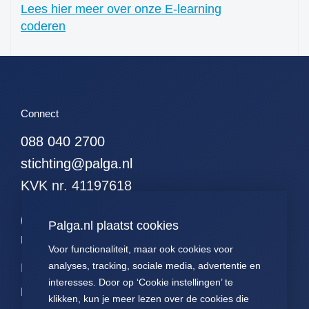
Lees hier meer over onze E-learning
51. alle hodgkins
coderen
52. alle leukemieen
53. alle resecties (met
curettages en
kleinereexcisies)
54. alle resecties
Connect
(zonder curettages
maar met kleinere
088 040 2700
excisies)
stichting@palga.nl
55. alle resecties
(zonder curettages of
KVK nr. 41197618
kleinere excisies)
56. alle wormen
Palga.nl plaatst cookies
57. alle hormonen
Palga links
Voor functionaliteit, maar ook cookies voor
58. alle
analyses, tracking, sociale media, advertentie en
Impact
Contact
Presentaties
hormoonpreparaten
interesses. Door op ‘Cookie instellingen’ te
59. alle neuro-
Data
Over ons
Voor patiënten
klikken, kun je meer lezen over de cookies die
endocrienen