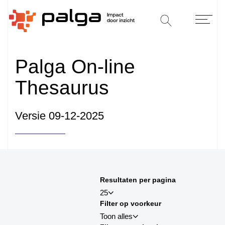
Palga On-line
Thesaurus
Versie 09-12-2025
Sorteren op
Resultaten per pagina
sortby_title:asc
25
Filter op voorkeur
sortby_title:desc
Toon alles
sortby_palga:asc
25