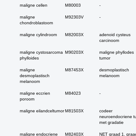
carcinoom
maligne cellen
M80003
-
09. alle dubieus
maligne
M92303
V
-
maligne
chondroblastoom
10. alle micro-
invasieve
maligne cylindroom
M82003
X
adenoid cysteus
carcinoom
11. alle carcinoma in
situ
maligne cystosarcoma
M90203
X
maligne phyllodes
12. alle epitheliale
phylloides
tumor
dysplasieën
maligne
M87453
X
desmoplastisch
13. alle tumoren
desmoplastisch
melanoom
onbekend primair of
melanoom
metastase
maligne eccrien
M84023
-
14. alle primaire
poroom
plaveiselcel-
carcinomen
maligne eilandceltumor
M81503
X
codeer
15. huid totaal
neuroendocriene t
met gradatie
16. alle benigne
huidadnex-tumoren
maligne endocriene
M82403
X
NET graad 1, graa