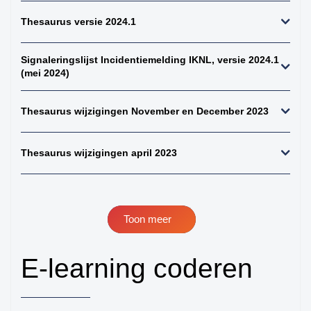
perifeer + zintuigen)
Thesaurus versie 2024.1
41. hersenen totaal
42. ruggenmerg totaal
Signaleringslijst Incidentiemelding IKNL, versie 2024.1
(mei 2024)
43. hersenen totaal,
uitgebreid dwz met
meningen en
Thesaurus wijzigingen November en December 2023
verlengde merg
44. alle gliomen
Thesaurus wijzigingen april 2023
45. alle astrocytomen
46. alle meningeomen
47. alle
ependymomen
Toon meer
48. alle
oligodendroglioom
E-learning coderen
49. alle maligne
lymfomen (NH+HD)
50. alle non-hodgkins