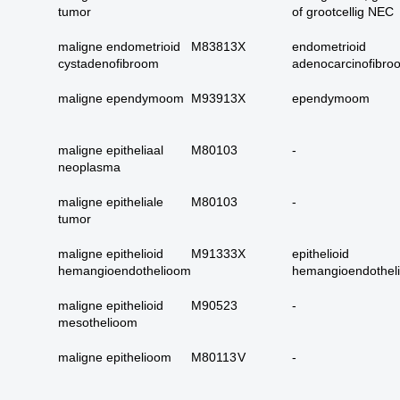
17. alle maligne
tumor
of grootcellig NEC
huidadnex-tumoren
maligne endometrioid
M83813
X
endometrioid
18. alle
cystadenofibroom
adenocarcinofibro
basaalcelcarcinomen
maligne ependymoom
M93913
19. alle (primaire)
X
ependymoom
melanomen
20. alle metastasen
maligne epitheliaal
M80103
-
melanoom
neoplasma
21. alle melanomen in
maligne epitheliale
M80103
-
situ
tumor
22. tractus digestivus
slokdarm tot anus
maligne epithelioid
M91333
X
epithelioid
hemangioendothelioom
hemangioendothel
23. tractus digestivus
slokdarm tot anus
maligne epithelioid
M90523
-
uitgebreid (incl lever,
mesothelioom
galblaas, galwegen en
pancreas)
maligne epithelioom
M80113
V
-
24. dunne darm totaal