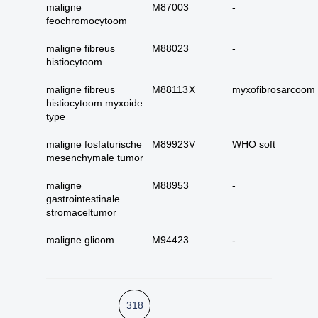
25. urinewegen totaal
maligne
M87003
-
feochromocytoom
26. nier en
urinewegen totaal
maligne fibreus
M88023
-
27. Tractus genitalis
histiocytoom
man totaal
Hoe kunnen we je
maligne fibreus
M88113
X
myxofibrosarcoom
28. tractus genitalis
histiocytoom myxoide
vrouw totaal
helpen?
type
29. alle (primaire)
urotheelcel-
maligne fosfaturische
M89923
V
WHO soft
mesenchymale tumor
carcinomen
Zoeken
30. alle papillair
maligne
M88953
-
urotheelcel-carcinoom
gastrointestinale
stromaceltumor
31. alle metastasen
niet pappilair
maligne glioom
M94423
-
urotheelcelcarcinoom
32. alle metastasen
papillair
urotheelcelcarcinoom
318
33. alle primaire