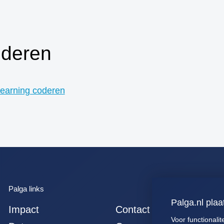
osteosarcomen
40. zenuwstelsel
totaal (centraal +
perifeer + zintuigen)
oderen
41. hersenen totaal
42. ruggenmerg totaal
43. hersenen totaal,
learning coderen
uitgebreid dwz met
meningen en
verlengde merg
44. alle gliomen
45. alle astrocytomen
46. alle meningeomen
47. alle
ependymomen
Palga links
Palga.nl plaa
48. alle
Impact
Contact
oligodendroglioom
Voor functionalit