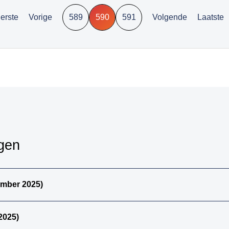
pancreas)
erste
Vorige
589
590
591
Volgende
Laatste
24. dunne darm totaal
25. urinewegen totaal
26. nier en
urinewegen totaal
27. Tractus genitalis
man totaal
28. tractus genitalis
vrouw totaal
29. alle (primaire)
urotheelcel-
ngen
carcinomen
30. alle papillair
urotheelcel-carcinoom
ember 2025)
31. alle metastasen
niet pappilair
urotheelcelcarcinoom
2025)
32. alle metastasen