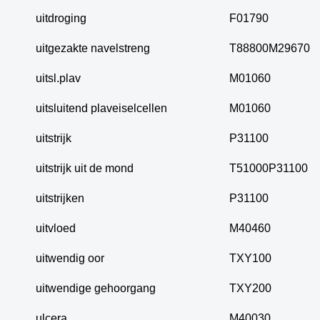
uitdroging
F01790
uitgezakte navelstreng
T88800M29670
uitsl.plav
M01060
uitsluitend plaveiselcellen
M01060
uitstrijk
P31100
uitstrijk uit de mond
T51000P31100
uitstrijken
P31100
uitvloed
M40460
uitwendig oor
TXY100
uitwendige gehoorgang
TXY200
ulcera
M40030