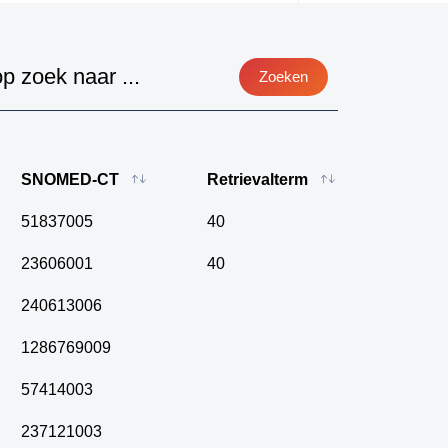
Sorteren 
Zoeken
so
so
so
so
SNOMED-CT
Retrievalterm
so
so
51837005
40
so
23606001
40
so
so
240613006
so
1286769009
so
so
57414003
Da
237121003