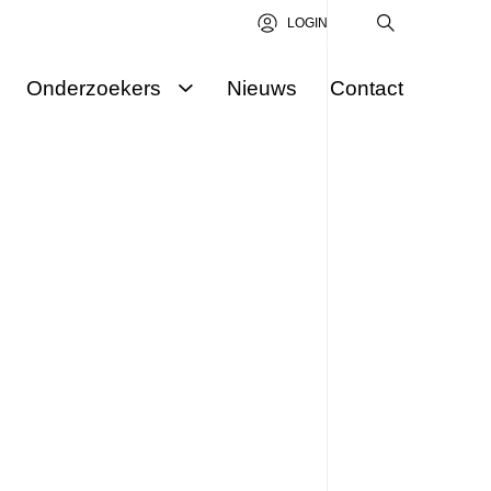
LOGIN
Onderzoekers
Nieuws
Contact
Onderzoekers
Aanvraag indienen
Science Award