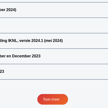
papillair
urotheelcelcarcinoom
ber 2024)
33. alle primaire
kiemcel-tumoren
34. weke delen totaal
(zonder bot en
kraakbeen)
ding IKNL, versie 2024.1 (mei 2024)
35. beenderen
bovenste extremiteit
ber en December 2023
36. beenderen
onderste extremiteit
37. alle (primaire)
023
maligne weke delen
tumoren (inclusief bot
en kraakbeen
tumoren)
38. alle (primaire)
Toon meer
maligne bottumoren
39. alle