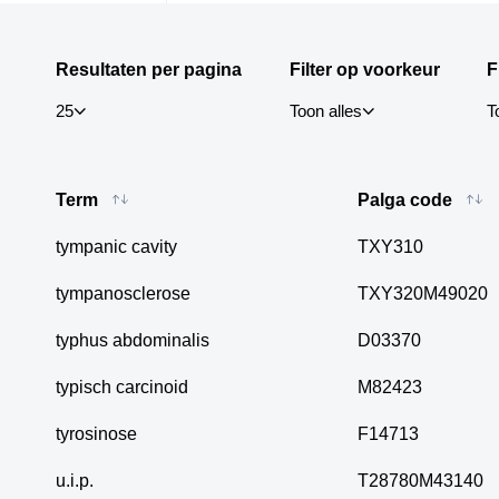
Resultaten per pagina
Filter op voorkeur
F
25
Toon alles
T
(6345)
25
V
Term
Palga code
(5016)
50
X
100
tympanic cavity
TXY310
tympanosclerose
TXY320M49020
typhus abdominalis
D03370
typisch carcinoid
M82423
tyrosinose
F14713
u.i.p.
T28780M43140