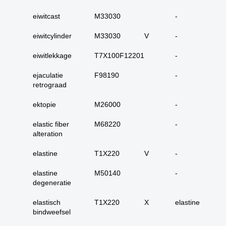
17. alle maligne
huidadnex-tumoren
eiwitcast
M33030
-
18. alle
eiwitcylinder
M33030
V
-
basaalcelcarcinomen
eiwitlekkage
T7X100F12201
19. alle (primaire)
-
melanomen
ejaculatie
F98190
-
20. alle metastasen
retrograad
melanoom
ektopie
M26000
-
21. alle melanomen in
situ
elastic fiber
M68220
-
22. tractus digestivus
alteration
slokdarm tot anus
elastine
T1X220
V
-
23. tractus digestivus
slokdarm tot anus
elastine
M50140
-
uitgebreid (incl lever,
degeneratie
galblaas, galwegen en
pancreas)
elastisch
T1X220
X
elastine
bindweefsel
24. dunne darm totaal