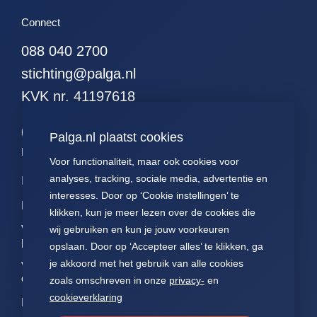
51. alle hodgkins
Connect
52. alle leukemieen
088 040 2700
53. alle resecties (met
curettages en
stichting@palga.nl
kleinereexcisies)
KVK nr. 41197618
54. alle resecties
(zonder curettages
maar met kleinere
Palga.nl plaatst cookies
excisies)
Palga links
Voor functionaliteit, maar ook cookies voor
55. alle resecties
analyses, tracking, sociale media, advertentie en
Impact
Contact
Presentaties
(zonder curettages of
interesses. Door op ‘Cookie instellingen’ te
kleinere excisies)
Data
Over ons
Voor patiënten
klikken, kun je meer lezen over de cookies die
56. alle wormen
Voor
FAQ
Jaarverslagen
wij gebruiken en kun je jouw voorkeuren
57. alle hormonen
pathologen
opslaan. Door op ‘Accepteer alles’ te klikken, ga
Nieuws
Statuten Palga
58. alle
je akkoord met het gebruik van alle cookies
Voor
hormoonpreparaten
onderzoekers
zoals omschreven in onze
privacy-
en
59. alle neuro-
cookieverklaring
NEN7510
endocrienen