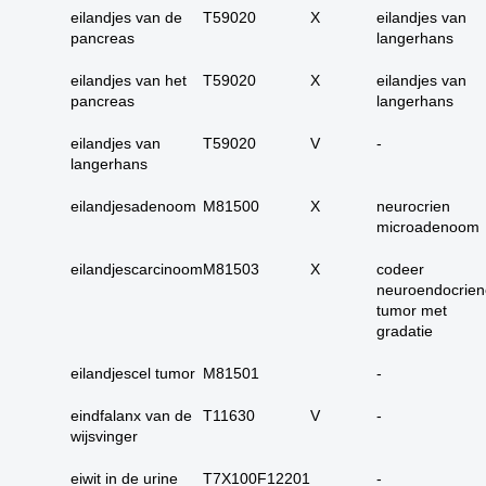
carcinoom
eilandjes van de
T59020
X
eilandjes van
pancreas
langerhans
09. alle dubieus
maligne
eilandjes van het
T59020
X
eilandjes van
10. alle micro-
pancreas
langerhans
invasieve
eilandjes van
T59020
V
-
11. alle carcinoma in
langerhans
situ
12. alle epitheliale
eilandjesadenoom
M81500
X
neurocrien
dysplasieën
microadenoom
13. alle tumoren
eilandjescarcinoom
M81503
X
codeer
onbekend primair of
neuroendocrien
metastase
tumor met
gradatie
14. alle primaire
plaveiselcel-
eilandjescel tumor
M81501
-
carcinomen
15. huid totaal
eindfalanx van de
T11630
V
-
wijsvinger
16. alle benigne
huidadnex-tumoren
eiwit in de urine
T7X100F12201
-