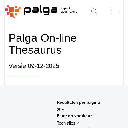
Palga On-line
Thesaurus
Versie 09-12-2025
Sorteren op
Resultaten per pagina
sortby_title:asc
25
Filter op voorkeur
sortby_title:desc
Toon alles
sortby_palga:asc
25