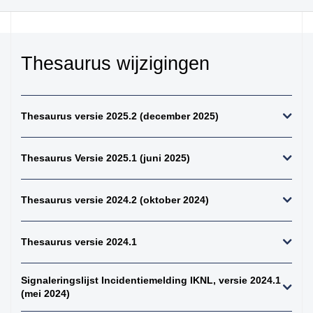
kiemcel-tumoren
34. weke delen totaal
(zonder bot en
kraakbeen)
Thesaurus wijzigingen
35. beenderen
bovenste extremiteit
36. beenderen
Thesaurus versie 2025.2 (december 2025)
onderste extremiteit
37. alle (primaire)
Thesaurus Versie 2025.1 (juni 2025)
maligne weke delen
tumoren (inclusief bot
en kraakbeen
Thesaurus versie 2024.2 (oktober 2024)
tumoren)
38. alle (primaire)
maligne bottumoren
Thesaurus versie 2024.1
39. alle
osteosarcomen
Signaleringslijst Incidentiemelding IKNL, versie 2024.1
(mei 2024)
40. zenuwstelsel
totaal (centraal +