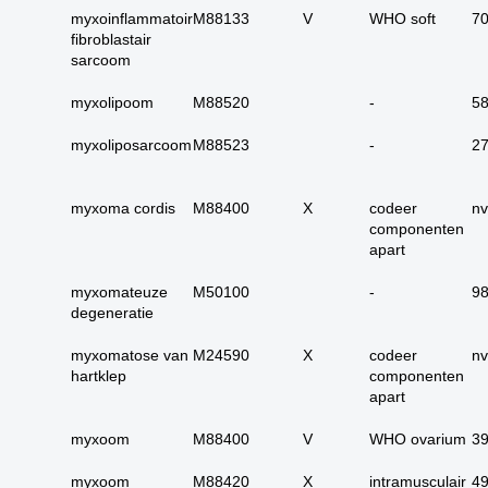
carcinoom
myxoinflammatoir
M88133
V
WHO soft
7
fibroblastair
09. alle dubieus
sarcoom
maligne
10. alle micro-
myxolipoom
M88520
-
5
invasieve
myxoliposarcoom
M88523
-
2
11. alle carcinoma in
situ
12. alle epitheliale
myxoma cordis
M88400
X
codeer
nv
dysplasieën
componenten
apart
13. alle tumoren
onbekend primair of
myxomateuze
M50100
-
9
metastase
degeneratie
14. alle primaire
myxomatose van
M24590
X
codeer
nv
plaveiselcel-
hartklep
componenten
carcinomen
apart
15. huid totaal
myxoom
M88400
V
WHO ovarium
3
16. alle benigne
huidadnex-tumoren
myxoom
M88420
X
intramusculair
4