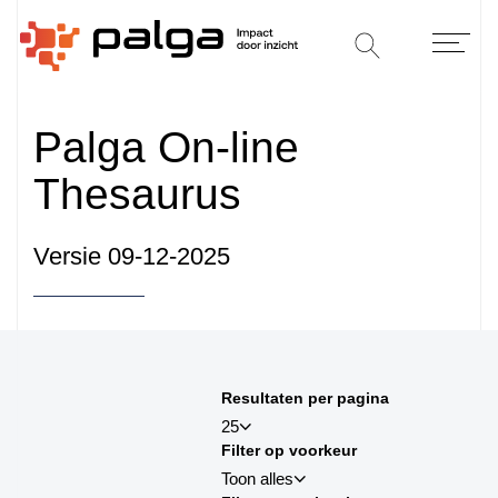
Palga On-line
Thesaurus
Versie 09-12-2025
Sorteren op
Resultaten per pagina
sortby_title:asc
25
Filter op voorkeur
sortby_title:desc
Toon alles
sortby_palga:asc
25