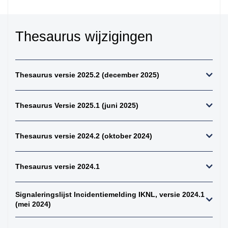
kiemcel-tumoren
34. weke delen totaal
(zonder bot en
Thesaurus wijzigingen
kraakbeen)
35. beenderen
bovenste extremiteit
Thesaurus versie 2025.2 (december 2025)
36. beenderen
onderste extremiteit
Thesaurus Versie 2025.1 (juni 2025)
37. alle (primaire)
maligne weke delen
tumoren (inclusief bot
Thesaurus versie 2024.2 (oktober 2024)
en kraakbeen
tumoren)
38. alle (primaire)
Thesaurus versie 2024.1
maligne bottumoren
39. alle
Signaleringslijst Incidentiemelding IKNL, versie 2024.1
osteosarcomen
(mei 2024)
40. zenuwstelsel
totaal (centraal +