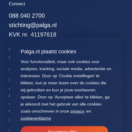
Connect
51. alle hodgkins
52. alle leukemieen
088 040 2700
53. alle resecties (met
stichting@palga.nl
curettages en
KVK nr. 41197618
kleinereexcisies)
54. alle resecties
(zonder curettages
Palga.nl plaatst cookies
maar met kleinere
Palga links
excisies)
Voor functionaliteit, maar ook cookies voor
analyses, tracking, sociale media, advertentie en
Impact
Contact
Presentaties
55. alle resecties
interesses. Door op ‘Cookie instellingen’ te
(zonder curettages of
Data
Over ons
Voor patiënten
kleinere excisies)
klikken, kun je meer lezen over de cookies die
Voor
FAQ
Jaarverslagen
wij gebruiken en kun je jouw voorkeuren
56. alle wormen
pathologen
opslaan. Door op ‘Accepteer alles’ te klikken, ga
57. alle hormonen
Nieuws
Statuten Palga
je akkoord met het gebruik van alle cookies
Voor
58. alle
onderzoekers
zoals omschreven in onze
privacy-
en
hormoonpreparaten
cookieverklaring
NEN7510
59. alle neuro-
endocrienen
ISO27001
Accepteer alles