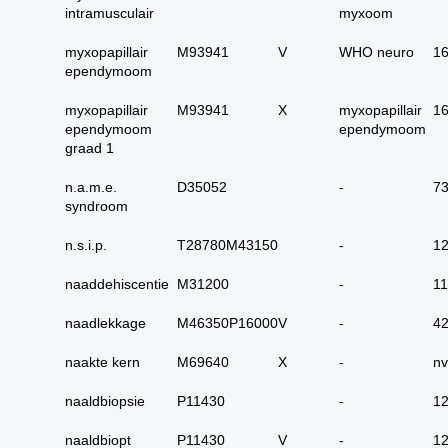
17. alle maligne
intramusculair
myxoom
huidadnex-tumoren
myxopapillair
M93941
V
WHO neuro
1
18. alle
ependymoom
basaalcelcarcinomen
myxopapillair
M93941
19. alle (primaire)
X
myxopapillair
1
ependymoom
ependymoom
melanomen
graad 1
20. alle metastasen
melanoom
n.a.m.e.
D35052
-
7
syndroom
21. alle melanomen in
situ
n.s.i.p.
T28780M43150
-
1
22. tractus digestivus
slokdarm tot anus
naaddehiscentie
M31200
-
1
23. tractus digestivus
naadlekkage
M46350P16000
V
-
4
slokdarm tot anus
uitgebreid (incl lever,
naakte kern
M69640
X
-
nv
galblaas, galwegen en
pancreas)
naaldbiopsie
P11430
-
1
24. dunne darm totaal
naaldbiopt
P11430
V
-
1