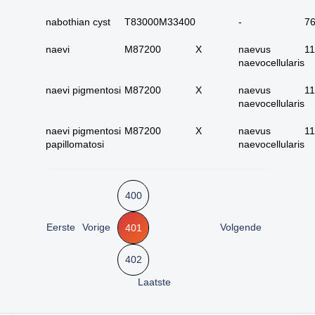
25. urinewegen totaal
nabothian cyst
T83000M33400
-
7
26. nier en
Hoe kunnen we je
urinewegen totaal
naevi
M87200
X
naevus
1
helpen?
27. Tractus genitalis
naevocellularis
man totaal
naevi pigmentosi
M87200
X
naevus
1
28. tractus genitalis
naevocellularis
vrouw totaal
Zoeken
29. alle (primaire)
naevi pigmentosi
M87200
X
naevus
1
urotheelcel-
papillomatosi
naevocellularis
carcinomen
30. alle papillair
urotheelcel-carcinoom
400
31. alle metastasen
niet pappilair
Eerste
Vorige
Volgende
401
urotheelcelcarcinoom
402
32. alle metastasen
papillair
Laatste
urotheelcelcarcinoom
33. alle primaire