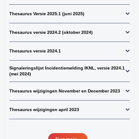
perifeer + zintuigen)
Thesaurus Versie 2025.1 (juni 2025)
41. hersenen totaal
42. ruggenmerg totaal
Thesaurus versie 2024.2 (oktober 2024)
43. hersenen totaal,
uitgebreid dwz met
meningen en
Thesaurus versie 2024.1
verlengde merg
44. alle gliomen
Signaleringslijst Incidentiemelding IKNL, versie 2024.1
45. alle astrocytomen
(mei 2024)
46. alle meningeomen
47. alle
Thesaurus wijzigingen November en December 2023
ependymomen
48. alle
Thesaurus wijzigingen april 2023
oligodendroglioom
49. alle maligne
lymfomen (NH+HD)
50. alle non-hodgkins