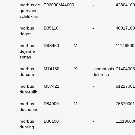
carcinoom
morbus de
T96000M44000
-
42804100
quervain
09. alle dubieus
schildklier
maligne
10. alle micro-
morbus
D35110
-
40017100
invasieve
degos
11. alle carcinoma in
morbus
D8X450
V
-
11149900
situ
dejerine
12. alle epitheliale
sottas
dysplasieën
morbus
M74150
X
lipomatosis
71404003
13. alle tumoren
dercum
dolorosa
onbekend primair of
metastase
morbus
M87422
-
61217001
dubreuilh
14. alle primaire
plaveiselcel-
morbus
D84900
V
-
76670001
carcinomen
duchenne
15. huid totaal
morbus
D36190
-
11119600
16. alle benigne
duhring
huidadnex-tumoren