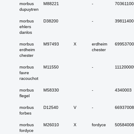
17. alle maligne
morbus
M88221
-
70361100
huidadnex-tumoren
dupuytren
18. alle
morbus
D38200
-
39811400
basaalcelcarcinomen
ehlers
danlos
19. alle (primaire)
melanomen
morbus
M97493
X
erdheim
69953700
20. alle metastasen
erdheim
chester
melanoom
chester
21. alle melanomen in
morbus
M11550
-
11120000
situ
favre
22. tractus digestivus
racouchot
slokdarm tot anus
morbus
M58330
-
4340003
23. tractus digestivus
flegel
slokdarm tot anus
uitgebreid (incl lever,
morbus
D12540
V
-
66937008
galblaas, galwegen en
forbes
pancreas)
morbus
M26010
X
fordyce
50584008
24. dunne darm totaal
fordyce