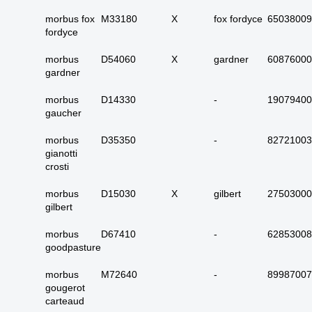
25. urinewegen totaal
morbus fox
M33180
X
fox fordyce
65038009
26. nier en
fordyce
urinewegen totaal
27. Tractus genitalis
morbus
D54060
X
gardner
60876000
man totaal
gardner
28. tractus genitalis
morbus
D14330
-
19079400
vrouw totaal
gaucher
Hoe kunnen we je
29. alle (primaire)
morbus
D35350
-
82721003
urotheelcel-
gianotti
helpen?
carcinomen
crosti
30. alle papillair
urotheelcel-carcinoom
morbus
D15030
X
gilbert
27503000
gilbert
31. alle metastasen
Zoeken
niet pappilair
morbus
D67410
-
62853008
urotheelcelcarcinoom
goodpasture
32. alle metastasen
papillair
morbus
M72640
-
89987007
urotheelcelcarcinoom
gougerot
carteaud
33. alle primaire