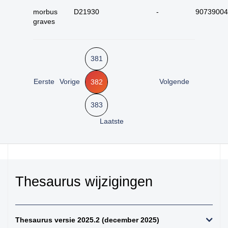
kiemcel-tumoren
morbus
D21930
-
90739004
graves
34. weke delen totaal
(zonder bot en
kraakbeen)
35. beenderen
381
bovenste extremiteit
Eerste
Vorige
Volgende
382
36. beenderen
onderste extremiteit
383
37. alle (primaire)
maligne weke delen
Laatste
tumoren (inclusief bot
en kraakbeen
tumoren)
38. alle (primaire)
maligne bottumoren
Thesaurus wijzigingen
39. alle
osteosarcomen
40. zenuwstelsel
Thesaurus versie 2025.2 (december 2025)
totaal (centraal +