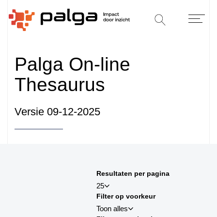
Palga On-line
Thesaurus
Versie 09-12-2025
Sorteren op
Resultaten per pagina
sortby_title:asc
25
Filter op voorkeur
sortby_title:desc
Toon alles
sortby_palga:asc
25