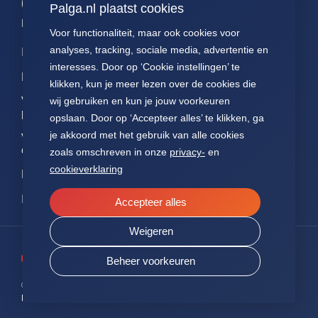
Palga.nl plaatst cookies
60. alle myeloid
Palga links
Voor functionaliteit, maar ook cookies voor
61. inflammatoir
darmziekten
analyses, tracking, sociale media, advertentie en
Impact
Contact
Presentaties
interesses. Door op ‘Cookie instellingen’ te
Data
Over ons
Voor patiënten
klikken, kun je meer lezen over de cookies die
Voor
FAQ
Jaarverslagen
wij gebruiken en kun je jouw voorkeuren
pathologen
opslaan. Door op ‘Accepteer alles’ te klikken, ga
Nieuws
Statuten Palga
je akkoord met het gebruik van alle cookies
Voor
onderzoekers
zoals omschreven in onze
privacy-
en
cookieverklaring
NEN7510
ISO27001
Accepteer alles
Weigeren
Beheer voorkeuren
© 2026 PALGA.
ALLE RECHTEN VOORBEHOUDEN
PRIVACY
SITEMAP
COOKIES