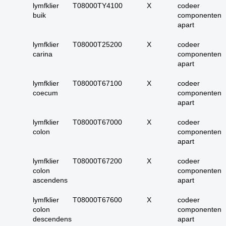
17. alle maligne
lymfklier
T08000TY4100
X
codeer
buik
huidadnex-tumoren
componenten
apart
18. alle
basaalcelcarcinomen
lymfklier
T08000T25200
X
codeer
carina
componenten
19. alle (primaire)
apart
melanomen
20. alle metastasen
lymfklier
T08000T67100
X
codeer
melanoom
coecum
componenten
apart
21. alle melanomen in
situ
lymfklier
T08000T67000
X
codeer
22. tractus digestivus
colon
componenten
slokdarm tot anus
apart
23. tractus digestivus
lymfklier
T08000T67200
X
codeer
slokdarm tot anus
colon
componenten
uitgebreid (incl lever,
ascendens
apart
galblaas, galwegen en
pancreas)
lymfklier
T08000T67600
X
codeer
colon
componenten
24. dunne darm totaal
descendens
apart