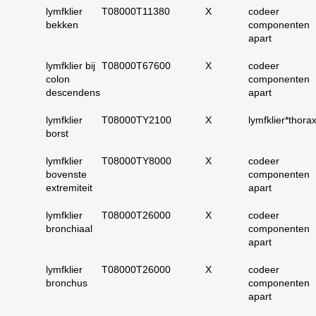
carcinoom
lymfklier
T08000T11380
X
codeer
bekken
componenten
09. alle dubieus
apart
maligne
10. alle micro-
lymfklier bij
T08000T67600
X
codeer
invasieve
colon
componenten
descendens
apart
11. alle carcinoma in
situ
lymfklier
T08000TY2100
X
lymfklier*thora
12. alle epitheliale
borst
dysplasieën
lymfklier
T08000TY8000
X
codeer
13. alle tumoren
bovenste
componenten
onbekend primair of
extremiteit
apart
metastase
lymfklier
T08000T26000
X
codeer
14. alle primaire
bronchiaal
componenten
plaveiselcel-
apart
carcinomen
15. huid totaal
lymfklier
T08000T26000
X
codeer
bronchus
componenten
16. alle benigne
apart
huidadnex-tumoren