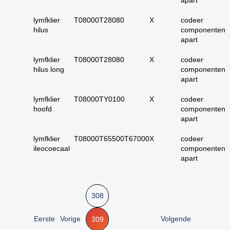
kiemcel-tumoren
lymfklier
T08000T28080
X
codeer
34. weke delen totaal
hilus
componenten
(zonder bot en
apart
kraakbeen)
35. beenderen
lymfklier
T08000T28080
X
codeer
bovenste extremiteit
hilus long
componenten
apart
36. beenderen
onderste extremiteit
lymfklier
T08000TY0100
X
codeer
hoofd
componenten
37. alle (primaire)
apart
maligne weke delen
tumoren (inclusief bot
lymfklier
T08000T65500T67000
X
codeer
en kraakbeen
ileocoecaal
componenten
tumoren)
apart
38. alle (primaire)
maligne bottumoren
39. alle
308
osteosarcomen
40. zenuwstelsel
Eerste
Vorige
Volgende
309
totaal (centraal +