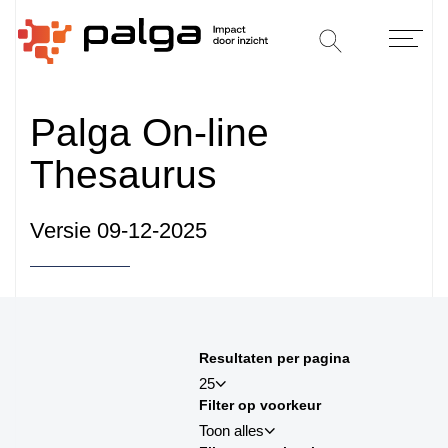
Palga On-line
Thesaurus
Versie 09-12-2025
Sorteren op
Resultaten per pagina
sortby_title:asc
25
Filter op voorkeur
sortby_title:desc
Toon alles
sortby_palga:asc
25