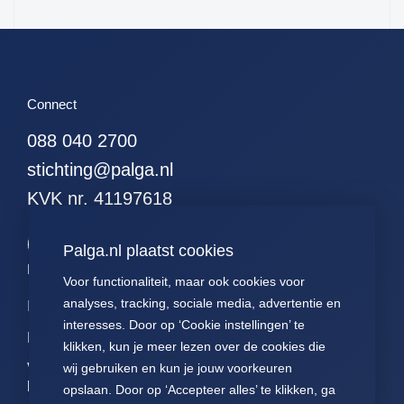
60. alle myeloid
61. inflammatoir
darmziekten
Connect
088 040 2700
stichting@palga.nl
KVK nr. 41197618
Palga.nl plaatst cookies
Palga links
Voor functionaliteit, maar ook cookies voor
analyses, tracking, sociale media, advertentie en
Impact
Contact
Presentaties
interesses. Door op ‘Cookie instellingen’ te
Data
Over ons
Voor patiënten
klikken, kun je meer lezen over de cookies die
Voor
FAQ
Jaarverslagen
wij gebruiken en kun je jouw voorkeuren
pathologen
opslaan. Door op ‘Accepteer alles’ te klikken, ga
Nieuws
Statuten Palga