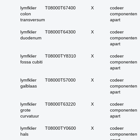
25. urinewegen totaal
lymfklier
T08000T67400
X
codeer
26. nier en
colon
componenten
urinewegen totaal
transversum
apart
27. Tractus genitalis
lymfklier
T08000T64300
man totaal
X
codeer
duodenum
componenten
28. tractus genitalis
apart
vrouw totaal
lymfklier
T08000TY8310
X
codeer
29. alle (primaire)
fossa cubiti
componenten
urotheelcel-
apart
carcinomen
30. alle papillair
lymfklier
T08000T57000
X
codeer
urotheelcel-carcinoom
galblaas
componenten
apart
31. alle metastasen
Hoe kunnen we je
niet pappilair
lymfklier
T08000T63220
X
codeer
urotheelcelcarcinoom
grote
componenten
helpen?
curvatuur
apart
32. alle metastasen
papillair
lymfklier
T08000TY0600
X
codeer
urotheelcelcarcinoom
hals
componenten
33. alle primaire
Zoeken
apart