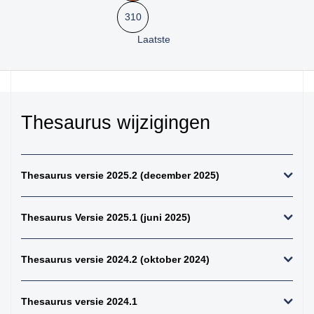
perifeer + zintuigen)
310
41. hersenen totaal
Laatste
42. ruggenmerg totaal
43. hersenen totaal,
uitgebreid dwz met
meningen en
verlengde merg
Thesaurus wijzigingen
44. alle gliomen
45. alle astrocytomen
Thesaurus versie 2025.2 (december 2025)
46. alle meningeomen
47. alle
ependymomen
Thesaurus Versie 2025.1 (juni 2025)
48. alle
oligodendroglioom
Thesaurus versie 2024.2 (oktober 2024)
49. alle maligne
lymfomen (NH+HD)
Thesaurus versie 2024.1
50. alle non-hodgkins