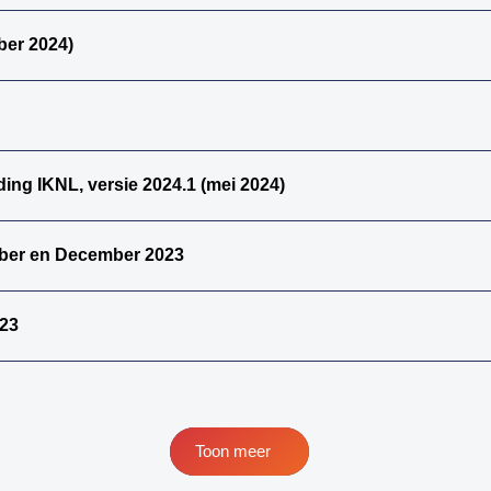
papillair
urotheelcelcarcinoom
ber 2024)
33. alle primaire
kiemcel-tumoren
34. weke delen totaal
(zonder bot en
kraakbeen)
ding IKNL, versie 2024.1 (mei 2024)
35. beenderen
bovenste extremiteit
ber en December 2023
36. beenderen
onderste extremiteit
37. alle (primaire)
023
maligne weke delen
tumoren (inclusief bot
en kraakbeen
tumoren)
38. alle (primaire)
Toon meer
maligne bottumoren
39. alle