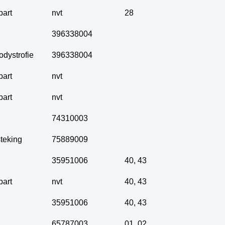
part
nvt
28
396338004
dystrofie
396338004
part
nvt
part
nvt
74310003
steking
75889009
35951006
40
,
43
part
nvt
40
,
43
35951006
40
,
43
65787003
01
,
02