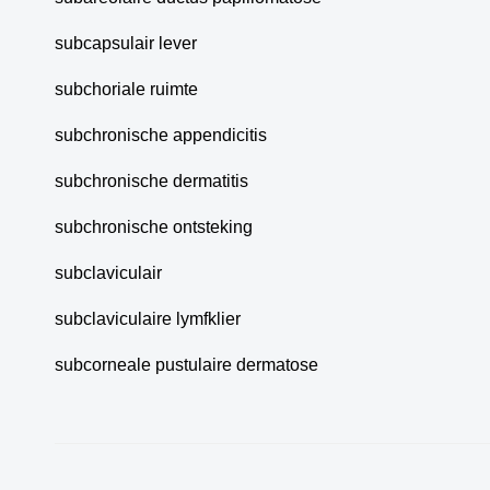
subcapsulair lever
subchoriale ruimte
subchronische appendicitis
subchronische dermatitis
subchronische ontsteking
subclaviculair
subclaviculaire lymfklier
subcorneale pustulaire dermatose
Hoe kunne