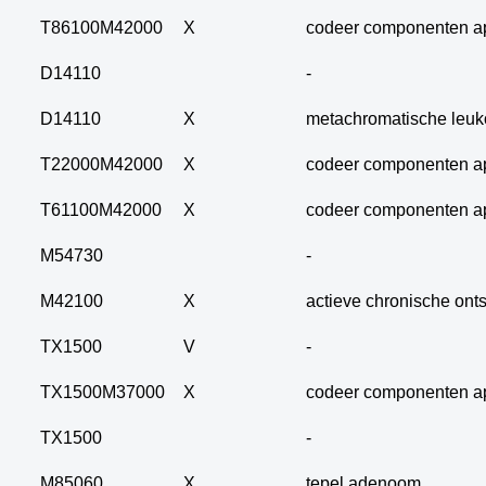
07. alle primaire
T86100M42000
X
codeer componenten a
carcinomen
08. alle metastasen
D14110
-
carcinoom
09. alle dubieus
D14110
X
metachromatische leuko
maligne
T22000M42000
X
codeer componenten a
10. alle micro-
invasieve
T61100M42000
X
codeer componenten a
11. alle carcinoma in
situ
M54730
-
12. alle epitheliale
M42100
X
actieve chronische ont
dysplasieën
13. alle tumoren
TX1500
V
-
onbekend primair of
metastase
TX1500M37000
X
codeer componenten a
14. alle primaire
plaveiselcel-
TX1500
-
carcinomen
M85060
X
tepel adenoom