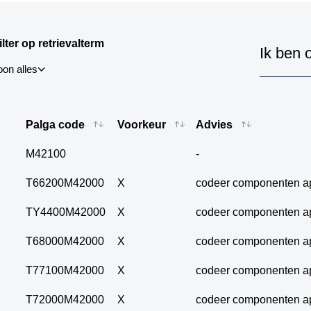
Coderen
ilter op retrievalterm
oon alles
01. alle neoplasma's
Palga code
Voorkeur
Advies
02. alle benigne
neoplasma's
M42100
-
03. alle maligniteiten
inclusief CIS en
T66200M42000
X
codeer componenten a
metastasen
TY4400M42000
X
codeer componenten a
04. alle primaire
maligniteiten inclusief
CIS
T68000M42000
X
codeer componenten a
05. alle maligniteiten
T77100M42000
X
codeer componenten a
excl c.i.s.
06. alle metastasen
T72000M42000
X
codeer componenten a