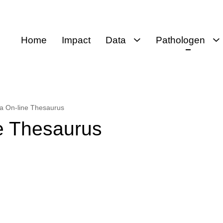
Home
Impact
Data
Pathologen
Data
Voor pathologen
Openbare
Protocollen
databank
Protocollen
a On-line Thesaurus
SNOMED CT
e Thesaurus
Thesaurus
Moleculaire
bepaling
Koppelingen
Palga-raad