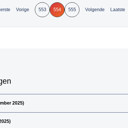
pancreas)
erste
Vorige
553
554
555
Volgende
Laatste
24. dunne darm totaal
25. urinewegen totaal
26. nier en
urinewegen totaal
27. Tractus genitalis
man totaal
28. tractus genitalis
vrouw totaal
29. alle (primaire)
urotheelcel-
ngen
carcinomen
30. alle papillair
urotheelcel-carcinoom
ember 2025)
31. alle metastasen
niet pappilair
urotheelcelcarcinoom
2025)
32. alle metastasen