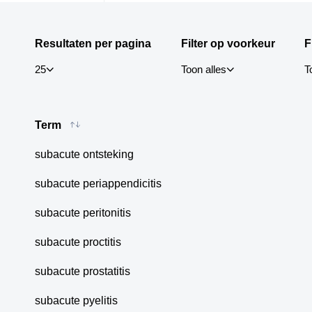
Resultaten per pagina
Filter op voorkeur
F
25
Toon alles
T
(6345)
25
V
Term
(5016)
50
X
100
subacute ontsteking
subacute periappendicitis
subacute peritonitis
subacute proctitis
subacute prostatitis
subacute pyelitis