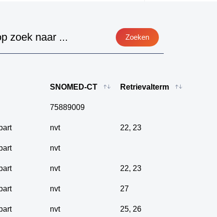
Sorteren 
Zoeken
so
so
so
so
SNOMED-CT
Retrievalterm
so
so
75889009
so
part
nvt
22
,
23
so
so
part
nvt
so
part
nvt
22
,
23
so
so
part
nvt
27
Da
part
nvt
25
,
26