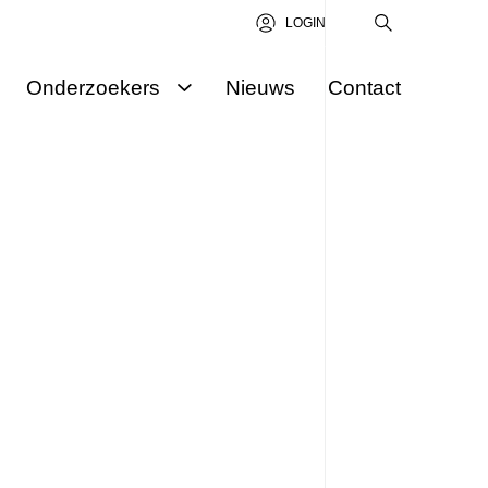
LOGIN
Onderzoekers
Nieuws
Contact
Onderzoekers
Aanvraag indienen
Science Award