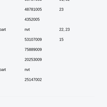
48781005
23
4352005
part
nvt
22
,
23
53107009
15
75889009
20253009
part
nvt
25147002
Zoeken