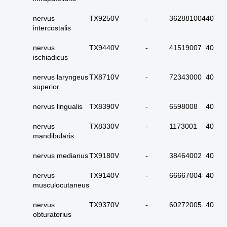
carcinoom
nervus
TX9250
V
-
362881004
40
09. alle dubieus
intercostalis
maligne
10. alle micro-
nervus
TX9440
V
-
41519007
40
invasieve
ischiadicus
11. alle carcinoma in
nervus laryngeus
TX8710
V
-
72343000
40
situ
superior
12. alle epitheliale
dysplasieën
nervus lingualis
TX8390
V
-
6598008
40
13. alle tumoren
nervus
TX8330
V
-
1173001
40
onbekend primair of
mandibularis
metastase
nervus medianus
TX9180
V
-
38464002
40
14. alle primaire
plaveiselcel-
nervus
TX9140
V
-
66667004
40
carcinomen
musculocutaneus
15. huid totaal
nervus
TX9370
V
-
60272005
40
16. alle benigne
obturatorius
huidadnex-tumoren