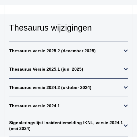
kiemcel-tumoren
34. weke delen totaal
(zonder bot en
kraakbeen)
Thesaurus wijzigingen
35. beenderen
bovenste extremiteit
36. beenderen
Thesaurus versie 2025.2 (december 2025)
onderste extremiteit
37. alle (primaire)
Thesaurus Versie 2025.1 (juni 2025)
maligne weke delen
tumoren (inclusief bot
en kraakbeen
Thesaurus versie 2024.2 (oktober 2024)
tumoren)
38. alle (primaire)
maligne bottumoren
Thesaurus versie 2024.1
39. alle
osteosarcomen
Signaleringslijst Incidentiemelding IKNL, versie 2024.1
(mei 2024)
40. zenuwstelsel
totaal (centraal +