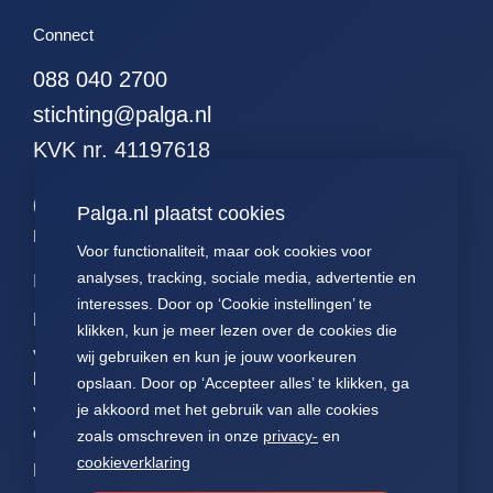
51. alle hodgkins
Connect
52. alle leukemieen
088 040 2700
53. alle resecties (met
curettages en
stichting@palga.nl
kleinereexcisies)
KVK nr. 41197618
54. alle resecties
(zonder curettages
maar met kleinere
Palga.nl plaatst cookies
excisies)
Palga links
Voor functionaliteit, maar ook cookies voor
55. alle resecties
analyses, tracking, sociale media, advertentie en
Impact
Contact
Presentaties
(zonder curettages of
interesses. Door op ‘Cookie instellingen’ te
kleinere excisies)
Data
Over ons
Voor patiënten
klikken, kun je meer lezen over de cookies die
56. alle wormen
Voor
FAQ
Jaarverslagen
wij gebruiken en kun je jouw voorkeuren
57. alle hormonen
pathologen
opslaan. Door op ‘Accepteer alles’ te klikken, ga
Nieuws
Statuten Palga
58. alle
je akkoord met het gebruik van alle cookies
Voor
hormoonpreparaten
onderzoekers
zoals omschreven in onze
privacy-
en
59. alle neuro-
cookieverklaring
NEN7510
endocrienen