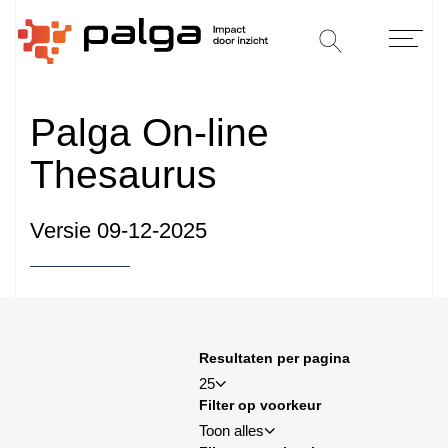
Palga On-line
Thesaurus
Versie 09-12-2025
Sorteren op
Resultaten per pagina
sortby_title:asc
25
Filter op voorkeur
sortby_title:desc
Toon alles
sortby_palga:asc
25