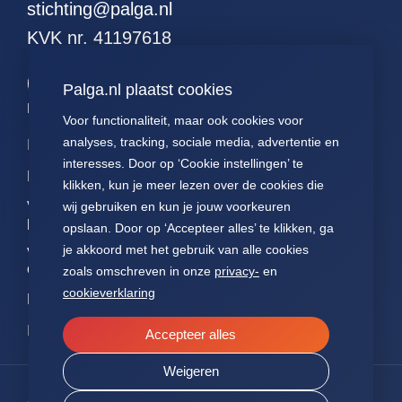
stichting@palga.nl
51. alle hodgkins
KVK nr. 41197618
52. alle leukemieen
53. alle resecties (met
Palga.nl plaatst cookies
curettages en
kleinereexcisies)
Palga links
Voor functionaliteit, maar ook cookies voor
54. alle resecties
analyses, tracking, sociale media, advertentie en
Impact
Contact
Presentaties
(zonder curettages
interesses. Door op ‘Cookie instellingen’ te
maar met kleinere
Data
Over ons
Voor patiënten
klikken, kun je meer lezen over de cookies die
excisies)
Voor
FAQ
Jaarverslagen
wij gebruiken en kun je jouw voorkeuren
55. alle resecties
pathologen
opslaan. Door op ‘Accepteer alles’ te klikken, ga
(zonder curettages of
Nieuws
Statuten Palga
je akkoord met het gebruik van alle cookies
kleinere excisies)
Voor
onderzoekers
zoals omschreven in onze
privacy-
en
56. alle wormen
cookieverklaring
NEN7510
57. alle hormonen
ISO27001
58. alle
Accepteer alles
hormoonpreparaten
Weigeren
59. alle neuro-
endocrienen