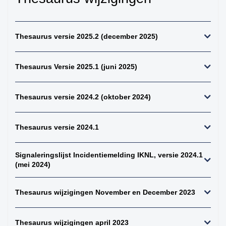
kiemcel-tumoren
34. weke delen totaal
(zonder bot en
Thesaurus versie 2025.2 (december 2025)
kraakbeen)
35. beenderen
Thesaurus Versie 2025.1 (juni 2025)
bovenste extremiteit
36. beenderen
onderste extremiteit
Thesaurus versie 2024.2 (oktober 2024)
37. alle (primaire)
maligne weke delen
Thesaurus versie 2024.1
tumoren (inclusief bot
en kraakbeen
tumoren)
Signaleringslijst Incidentiemelding IKNL, versie 2024.1
38. alle (primaire)
(mei 2024)
maligne bottumoren
39. alle
Thesaurus wijzigingen November en December 2023
osteosarcomen
40. zenuwstelsel
Thesaurus wijzigingen april 2023
totaal (centraal +