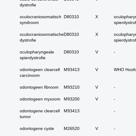
17. alle maligne
dystrofie
huidadnex-tumoren
oculocraniosomatisch
D80310
X
oculophary
18. alle
syndroom
spierdystrof
basaalcelcarcinomen
19. alle (primaire)
oculocraniosomatische
D80310
X
oculophary
melanomen
dystrofie
spierdystrof
20. alle metastasen
oculopharyngeale
D80310
V
-
melanoom
spierdystrofie
21. alle melanomen in
odontogeen clearcell
M93413
V
WHO Hoofd
situ
carcinoom
22. tractus digestivus
slokdarm tot anus
odontogeen fibroom
M93210
V
-
23. tractus digestivus
odontogeen myxoom
M93200
V
-
slokdarm tot anus
uitgebreid (incl lever,
odontogene clearcell
M93413
-
galblaas, galwegen en
tumor
pancreas)
24. dunne darm totaal
odontogene cyste
M26520
V
-