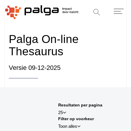
Palga On-line
Thesaurus
Versie 09-12-2025
Sorteren op
Resultaten per pagina
sortby_title:asc
25
Filter op voorkeur
sortby_title:desc
Toon alles
sortby_palga:asc
25