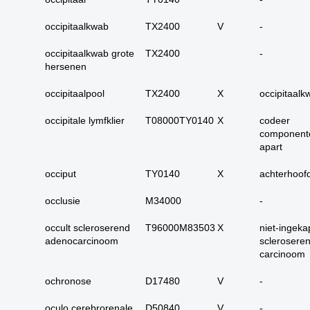
carcinoom
occipitaalkwab
TX2400
V
-
09. alle dubieus
maligne
occipitaalkwab grote
TX2400
-
10. alle micro-
hersenen
invasieve
occipitaalpool
TX2400
X
occipitaalk
11. alle carcinoma in
situ
occipitale lymfklier
T08000TY0140
X
codeer
12. alle epitheliale
component
dysplasieën
apart
13. alle tumoren
occiput
TY0140
X
achterhoof
onbekend primair of
metastase
occlusie
M34000
-
14. alle primaire
occult scleroserend
T96000M83503
plaveiselcel-
X
niet-ingeka
adenocarcinoom
sclerosere
carcinomen
carcinoom
15. huid totaal
ochronose
D17480
V
-
16. alle benigne
huidadnex-tumoren
oculo cerebrorenale
D50840
V
-