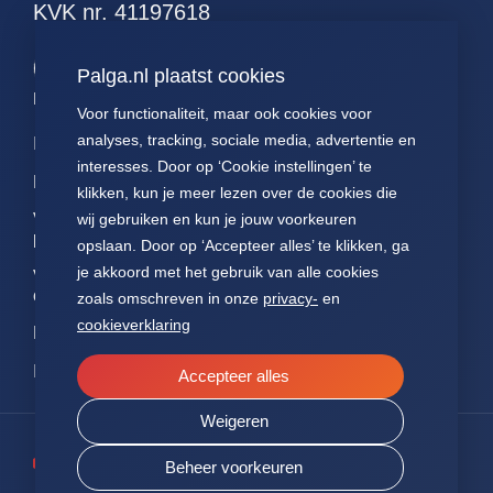
KVK nr. 41197618
60. alle myeloid
61. inflammatoir
Palga.nl plaatst cookies
darmziekten
Palga links
Voor functionaliteit, maar ook cookies voor
analyses, tracking, sociale media, advertentie en
Impact
Contact
Presentaties
interesses. Door op ‘Cookie instellingen’ te
Data
Over ons
Voor patiënten
klikken, kun je meer lezen over de cookies die
Voor
FAQ
Jaarverslagen
wij gebruiken en kun je jouw voorkeuren
pathologen
opslaan. Door op ‘Accepteer alles’ te klikken, ga
Nieuws
Statuten Palga
je akkoord met het gebruik van alle cookies
Voor
onderzoekers
zoals omschreven in onze
privacy-
en
cookieverklaring
NEN7510
ISO27001
Accepteer alles
Weigeren
Beheer voorkeuren