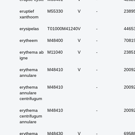
carcinoom
eruptief
M55330
V
-
2389
09. alle dubieus
xanthoom
maligne
10. alle micro-
erysipelas
T01000M41240
V
-
4465
invasieve
erytheem
M48400
V
-
7081
11. alle carcinoma in
situ
erythema ab
M11040
V
-
2385
12. alle epitheliale
igne
dysplasieën
erythema
M48410
V
-
2009
13. alle tumoren
annulare
onbekend primair of
metastase
erythema
M48410
-
2009
annulare
14. alle primaire
centrifugum
plaveiselcel-
carcinomen
erythema
M48410
-
2009
15. huid totaal
centrifugum
annulare
16. alle benigne
huidadnex-tumoren
erythema
M48430
V
-
6958