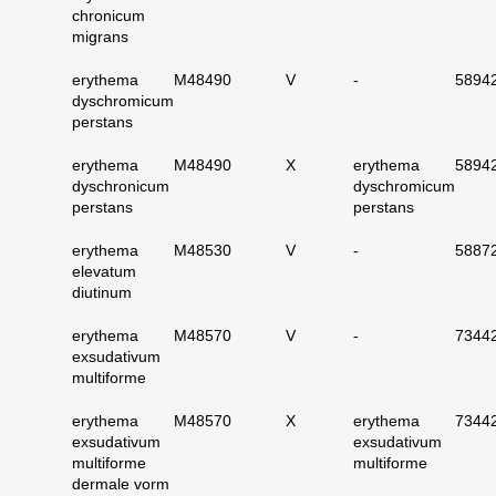
17. alle maligne
chronicum
huidadnex-tumoren
migrans
18. alle
erythema
M48490
V
-
5894
basaalcelcarcinomen
dyschromicum
perstans
19. alle (primaire)
melanomen
erythema
M48490
X
erythema
5894
20. alle metastasen
dyschronicum
dyschromicum
melanoom
perstans
perstans
21. alle melanomen in
erythema
M48530
V
-
5887
situ
elevatum
22. tractus digestivus
diutinum
slokdarm tot anus
erythema
M48570
V
-
7344
23. tractus digestivus
exsudativum
slokdarm tot anus
multiforme
uitgebreid (incl lever,
galblaas, galwegen en
erythema
M48570
X
erythema
7344
pancreas)
exsudativum
exsudativum
multiforme
multiforme
24. dunne darm totaal
dermale vorm