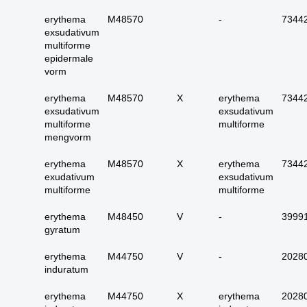
25. urinewegen totaal
erythema
M48570
-
7344
26. nier en
exsudativum
urinewegen totaal
multiforme
27. Tractus genitalis
epidermale
man totaal
vorm
28. tractus genitalis
erythema
M48570
X
erythema
7344
vrouw totaal
exsudativum
exsudativum
multiforme
multiforme
29. alle (primaire)
mengvorm
urotheelcel-
Hoe kunnen we je
carcinomen
erythema
M48570
X
erythema
7344
helpen?
30. alle papillair
exudativum
exsudativum
urotheelcel-carcinoom
multiforme
multiforme
31. alle metastasen
erythema
M48450
V
-
3999
niet pappilair
gyratum
Zoeken
urotheelcelcarcinoom
32. alle metastasen
erythema
M44750
V
-
2028
papillair
induratum
urotheelcelcarcinoom
erythema
M44750
X
erythema
2028
33. alle primaire