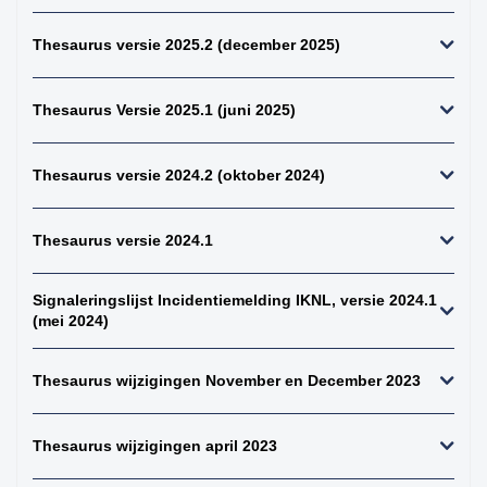
perifeer + zintuigen)
Thesaurus versie 2025.2 (december 2025)
41. hersenen totaal
42. ruggenmerg totaal
Thesaurus Versie 2025.1 (juni 2025)
43. hersenen totaal,
uitgebreid dwz met
meningen en
Thesaurus versie 2024.2 (oktober 2024)
verlengde merg
44. alle gliomen
Thesaurus versie 2024.1
45. alle astrocytomen
46. alle meningeomen
Signaleringslijst Incidentiemelding IKNL, versie 2024.1
47. alle
(mei 2024)
ependymomen
48. alle
Thesaurus wijzigingen November en December 2023
oligodendroglioom
49. alle maligne
lymfomen (NH+HD)
Thesaurus wijzigingen april 2023
50. alle non-hodgkins