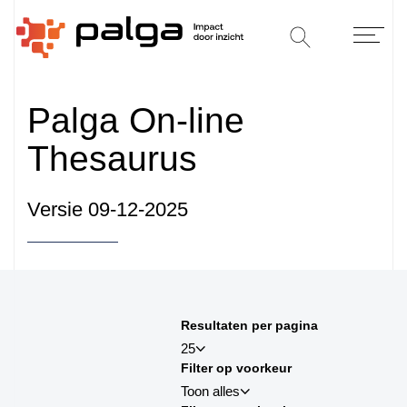
Palga On-line
Thesaurus
Versie 09-12-2025
Sorteren op
Resultaten per pagina
sortby_title:asc
25
Filter op voorkeur
sortby_title:desc
Toon alles
sortby_palga:asc
25