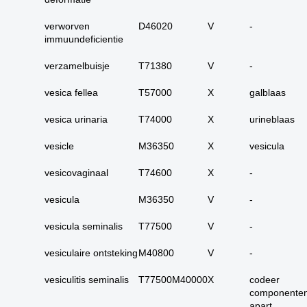
carcinoom
verworven
D46020
09. alle dubieus
V
-
immuundeficientie
maligne
10. alle micro-
verzamelbuisje
T71380
V
-
invasieve
vesica fellea
T57000
X
galblaas
11. alle carcinoma in
situ
vesica urinaria
T74000
X
urineblaas
12. alle epitheliale
dysplasieën
vesicle
M36350
X
vesicula
13. alle tumoren
vesicovaginaal
T74600
X
-
onbekend primair of
metastase
vesicula
M36350
V
-
14. alle primaire
plaveiselcel-
vesicula seminalis
T77500
V
-
carcinomen
vesiculaire ontsteking
M40800
V
-
15. huid totaal
vesiculitis seminalis
T77500M40000
16. alle benigne
X
codeer
componente
huidadnex-tumoren
apart