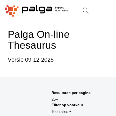
Palga On-line
Thesaurus
Versie 09-12-2025
Sorteren op
Resultaten per pagina
sortby_title:asc
25
Filter op voorkeur
sortby_title:desc
Toon alles
sortby_palga:asc
25