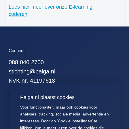
perifeer + zintuigen)
Lees hier meer over onze E-learning
41. hersenen totaal
coderen
42. ruggenmerg totaal
43. hersenen totaal,
uitgebreid dwz met
meningen en
verlengde merg
Connect
44. alle gliomen
088 040 2700
45. alle astrocytomen
stichting@palga.nl
46. alle meningeomen
KVK nr. 41197618
47. alle
ependymomen
48. alle
Palga.nl plaatst cookies
oligodendroglioom
Palga links
Voor functionaliteit, maar ook cookies voor
49. alle maligne
analyses, tracking, sociale media, advertentie en
Impact
Contact
Presentaties
lymfomen (NH+HD)
interesses. Door op ‘Cookie instellingen’ te
Data
Over ons
Voor patiënten
50. alle non-hodgkins
klikken, kun je meer lezen over de cookies die