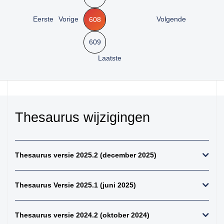
25. urinewegen totaal
Zoeken
26. nier en
Eerste
Vorige
Volgende
608
urinewegen totaal
27. Tractus genitalis
609
man totaal
Laatste
28. tractus genitalis
vrouw totaal
29. alle (primaire)
urotheelcel-
carcinomen
Thesaurus wijzigingen
30. alle papillair
urotheelcel-carcinoom
31. alle metastasen
Thesaurus versie 2025.2 (december 2025)
niet pappilair
urotheelcelcarcinoom
Thesaurus Versie 2025.1 (juni 2025)
32. alle metastasen
papillair
urotheelcelcarcinoom
Thesaurus versie 2024.2 (oktober 2024)
33. alle primaire