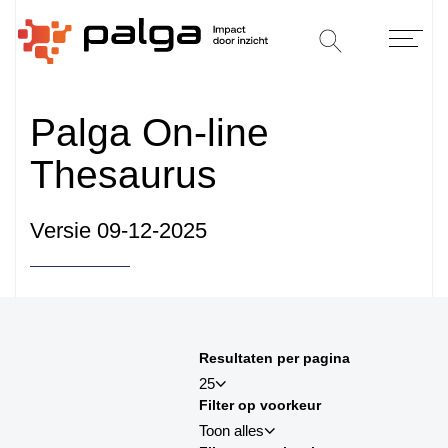
Palga On-line
Thesaurus
Versie 09-12-2025
Sorteren op
Resultaten per pagina
sortby_title:asc
25
Filter op voorkeur
sortby_title:desc
Toon alles
sortby_palga:asc
25