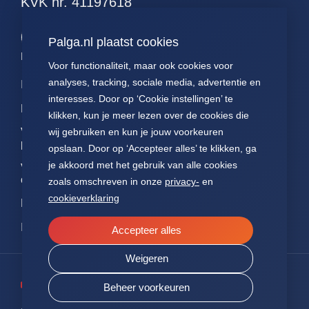
KVK nr. 41197618
51. alle hodgkins
52. alle leukemieen
Palga.nl plaatst cookies
53. alle resecties (met
Palga links
Voor functionaliteit, maar ook cookies voor
curettages en
kleinereexcisies)
analyses, tracking, sociale media, advertentie en
Impact
Contact
Presentaties
interesses. Door op ‘Cookie instellingen’ te
54. alle resecties
Data
Over ons
Voor patiënten
klikken, kun je meer lezen over de cookies die
(zonder curettages
maar met kleinere
Voor
FAQ
Jaarverslagen
wij gebruiken en kun je jouw voorkeuren
pathologen
excisies)
opslaan. Door op ‘Accepteer alles’ te klikken, ga
Nieuws
Statuten Palga
55. alle resecties
je akkoord met het gebruik van alle cookies
Voor
(zonder curettages of
onderzoekers
zoals omschreven in onze
privacy-
en
kleinere excisies)
cookieverklaring
NEN7510
56. alle wormen
ISO27001
Accepteer alles
57. alle hormonen
58. alle
Weigeren
hormoonpreparaten
Beheer voorkeuren
59. alle neuro-
endocrienen