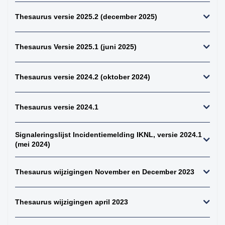
kiemcel-tumoren
Thesaurus versie 2025.2 (december 2025)
34. weke delen totaal
(zonder bot en
kraakbeen)
Thesaurus Versie 2025.1 (juni 2025)
35. beenderen
bovenste extremiteit
Thesaurus versie 2024.2 (oktober 2024)
36. beenderen
onderste extremiteit
Thesaurus versie 2024.1
37. alle (primaire)
maligne weke delen
tumoren (inclusief bot
Signaleringslijst Incidentiemelding IKNL, versie 2024.1
en kraakbeen
(mei 2024)
tumoren)
38. alle (primaire)
Thesaurus wijzigingen November en December 2023
maligne bottumoren
39. alle
osteosarcomen
Thesaurus wijzigingen april 2023
40. zenuwstelsel
totaal (centraal +