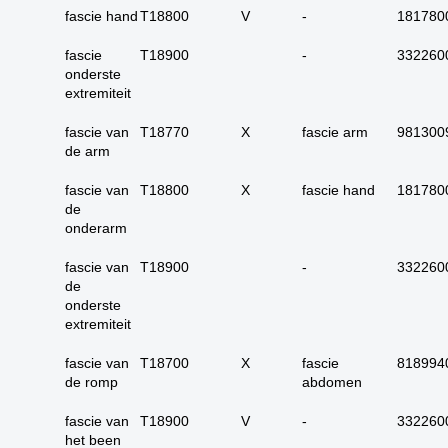
17. alle maligne
fascie hand
T18800
V
-
181780
huidadnex-tumoren
fascie
T18900
-
332260
18. alle
onderste
basaalcelcarcinomen
extremiteit
19. alle (primaire)
melanomen
fascie van
T18770
X
fascie arm
981300
de arm
20. alle metastasen
melanoom
fascie van
T18800
X
fascie hand
181780
de
21. alle melanomen in
onderarm
situ
22. tractus digestivus
fascie van
T18900
-
332260
slokdarm tot anus
de
onderste
23. tractus digestivus
extremiteit
slokdarm tot anus
uitgebreid (incl lever,
fascie van
T18700
X
fascie
818994
galblaas, galwegen en
de romp
abdomen
pancreas)
fascie van
T18900
V
24. dunne darm totaal
-
332260
het been