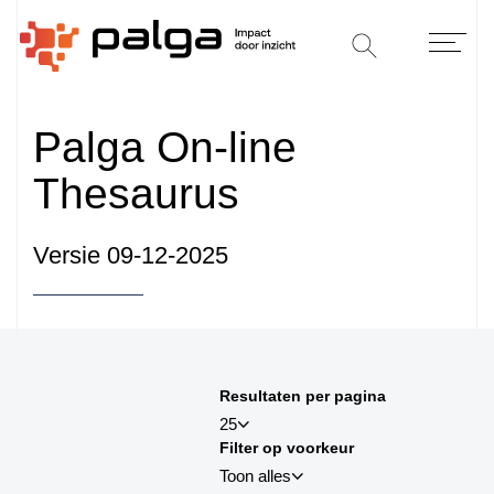
Palga On-line
Thesaurus
Versie 09-12-2025
Sorteren op
Resultaten per pagina
sortby_title:asc
25
Filter op voorkeur
sortby_title:desc
Toon alles
sortby_palga:asc
25