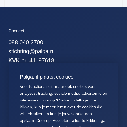
51. alle hodgkins
52. alle leukemieen
53. alle resecties (met
curettages en
Connect
kleinereexcisies)
088 040 2700
54. alle resecties
(zonder curettages
stichting@palga.nl
maar met kleinere
excisies)
KVK nr. 41197618
55. alle resecties
(zonder curettages of
Palga.nl plaatst cookies
kleinere excisies)
Palga links
Voor functionaliteit, maar ook cookies voor
56. alle wormen
analyses, tracking, sociale media, advertentie en
Impact
Contact
Presentaties
57. alle hormonen
interesses. Door op ‘Cookie instellingen’ te
Data
Over ons
Voor patiënten
58. alle
klikken, kun je meer lezen over de cookies die
hormoonpreparaten
Voor
FAQ
Jaarverslagen
wij gebruiken en kun je jouw voorkeuren
pathologen
59. alle neuro-
opslaan. Door op ‘Accepteer alles’ te klikken, ga
Nieuws
Statuten Palga
endocrienen