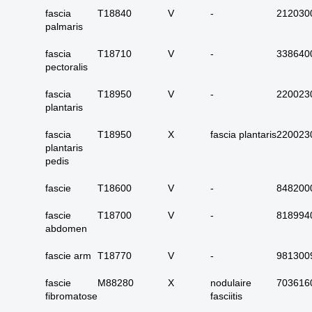
carcinoom
fascia
T18840
V
-
212030
palmaris
09. alle dubieus
maligne
fascia
T18710
V
-
338640
10. alle micro-
pectoralis
invasieve
fascia
T18950
V
-
220023
11. alle carcinoma in
plantaris
situ
12. alle epitheliale
fascia
T18950
X
fascia plantaris
220023
dysplasieën
plantaris
pedis
13. alle tumoren
onbekend primair of
fascie
T18600
V
-
848200
metastase
fascie
T18700
V
14. alle primaire
-
818994
abdomen
plaveiselcel-
carcinomen
fascie arm
T18770
V
-
981300
15. huid totaal
fascie
M88280
X
nodulaire
703616
16. alle benigne
fibromatose
fasciitis
huidadnex-tumoren