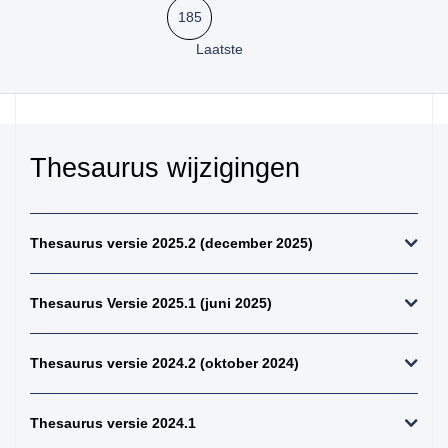
kiemcel-tumoren
185
34. weke delen totaal
Laatste
(zonder bot en
kraakbeen)
35. beenderen
bovenste extremiteit
Thesaurus wijzigingen
36. beenderen
onderste extremiteit
37. alle (primaire)
maligne weke delen
Thesaurus versie 2025.2 (december 2025)
tumoren (inclusief bot
en kraakbeen
tumoren)
Thesaurus Versie 2025.1 (juni 2025)
38. alle (primaire)
maligne bottumoren
Thesaurus versie 2024.2 (oktober 2024)
39. alle
osteosarcomen
Thesaurus versie 2024.1
40. zenuwstelsel
totaal (centraal +