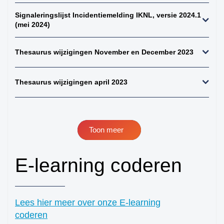
perifeer + zintuigen)
Signaleringslijst Incidentiemelding IKNL, versie 2024.1
41. hersenen totaal
(mei 2024)
42. ruggenmerg totaal
Thesaurus wijzigingen November en December 2023
43. hersenen totaal,
uitgebreid dwz met
meningen en
Thesaurus wijzigingen april 2023
verlengde merg
44. alle gliomen
45. alle astrocytomen
46. alle meningeomen
Toon meer
47. alle
ependymomen
E-learning coderen
48. alle
oligodendroglioom
49. alle maligne
Lees hier meer over onze E-learning
lymfomen (NH+HD)
coderen
50. alle non-hodgkins