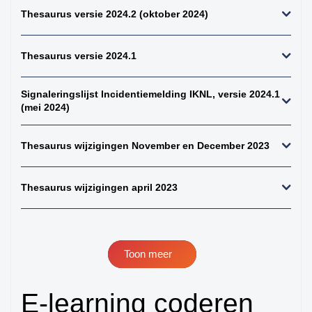
kiemcel-tumoren
Thesaurus versie 2024.2 (oktober 2024)
34. weke delen totaal
(zonder bot en
Thesaurus versie 2024.1
kraakbeen)
35. beenderen
bovenste extremiteit
Signaleringslijst Incidentiemelding IKNL, versie 2024.1
(mei 2024)
36. beenderen
onderste extremiteit
Thesaurus wijzigingen November en December 2023
37. alle (primaire)
maligne weke delen
tumoren (inclusief bot
Thesaurus wijzigingen april 2023
en kraakbeen
tumoren)
38. alle (primaire)
maligne bottumoren
Toon meer
39. alle
osteosarcomen
E-learning coderen
40. zenuwstelsel
totaal (centraal +