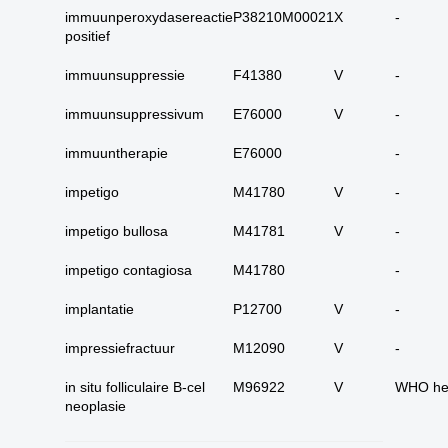
17. alle maligne
immuunperoxydasereactie
P38210M00021
X
-
huidadnex-tumoren
positief
18. alle
immuunsuppressie
F41380
V
-
basaalcelcarcinomen
19. alle (primaire)
immuunsuppressivum
E76000
V
-
melanomen
immuuntherapie
E76000
-
20. alle metastasen
melanoom
impetigo
M41780
V
-
21. alle melanomen in
situ
impetigo bullosa
M41781
V
-
22. tractus digestivus
impetigo contagiosa
M41780
-
slokdarm tot anus
implantatie
P12700
V
-
23. tractus digestivus
slokdarm tot anus
impressiefractuur
M12090
V
-
uitgebreid (incl lever,
Hoe kunnen we je
galblaas, galwegen en
in situ folliculaire B-cel
M96922
V
WHO he
pancreas)
helpen?
neoplasie
24. dunne darm totaal