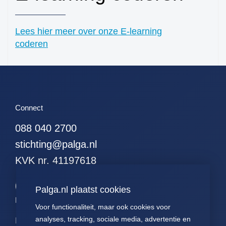
perifeer + zintuigen)
41. hersenen totaal
Lees hier meer over onze E-learning
42. ruggenmerg totaal
coderen
43. hersenen totaal,
uitgebreid dwz met
meningen en
verlengde merg
44. alle gliomen
Connect
45. alle astrocytomen
088 040 2700
46. alle meningeomen
stichting@palga.nl
47. alle
ependymomen
KVK nr. 41197618
48. alle
oligodendroglioom
Palga.nl plaatst cookies
49. alle maligne
Palga links
lymfomen (NH+HD)
Voor functionaliteit, maar ook cookies voor
analyses, tracking, sociale media, advertentie en
50. alle non-hodgkins
Impact
Contact
Presentaties