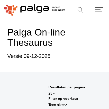
Palga On-line
Thesaurus
Versie 09-12-2025
Sorteren op
Resultaten per pagina
sortby_title:asc
25
Filter op voorkeur
sortby_title:desc
Toon alles
sortby_palga:asc
25