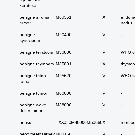
carcinoom
keratose
09. alle dubieus
benigne stroma
M89351
X
endome
maligne
tumor
nodus
10. alle micro-
invasieve
benigne
M90400
V
-
synovioom
11. alle carcinoma in
situ
benigne teratoom
M90800
V
WHO o
12. alle epitheliale
dysplasieën
benigne thymoom
M85801
X
thymo
13. alle tumoren
benigne triton
M95620
V
WHO so
onbekend primair of
tumor
metastase
benigne tumor
M80000
V
-
14. alle primaire
plaveiselcel-
benigne weke
M88000
V
-
carcinomen
delen tumor
15. huid totaal
benson
TXX080M40000M50060
X
morbus
16. alle benigne
huidadnex-tumoren
beoordeelbaarheid
M09160
V
-