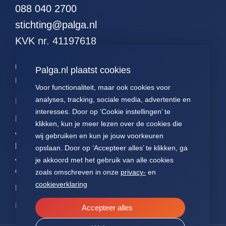
088 040 2700
51. alle hodgkins
stichting@palga.nl
52. alle leukemieen
KVK nr. 41197618
53. alle resecties (met
curettages en
kleinereexcisies)
Palga.nl plaatst cookies
54. alle resecties
Palga links
(zonder curettages
Voor functionaliteit, maar ook cookies voor
maar met kleinere
analyses, tracking, sociale media, advertentie en
Impact
Contact
Presentaties
excisies)
interesses. Door op ‘Cookie instellingen’ te
Data
Over ons
Voor patiënten
55. alle resecties
klikken, kun je meer lezen over de cookies die
(zonder curettages of
Voor
FAQ
Jaarverslagen
wij gebruiken en kun je jouw voorkeuren
kleinere excisies)
pathologen
opslaan. Door op ‘Accepteer alles’ te klikken, ga
Nieuws
Statuten Palga
56. alle wormen
je akkoord met het gebruik van alle cookies
Voor
onderzoekers
57. alle hormonen
zoals omschreven in onze
privacy-
en
cookieverklaring
58. alle
NEN7510
hormoonpreparaten
ISO27001
Accepteer alles
59. alle neuro-
endocrienen