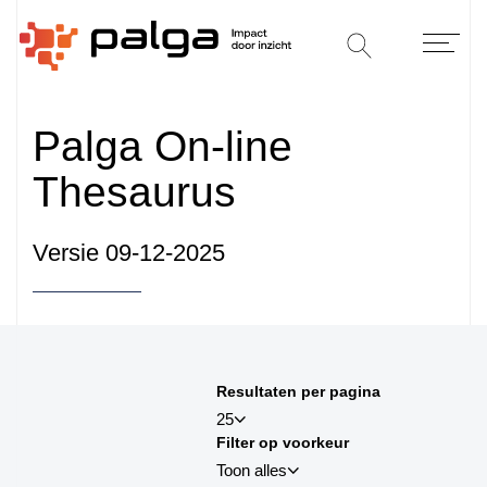
Palga On-line
Thesaurus
Versie 09-12-2025
Sorteren op
Resultaten per pagina
sortby_title:asc
25
Filter op voorkeur
sortby_title:desc
Toon alles
sortby_palga:asc
25