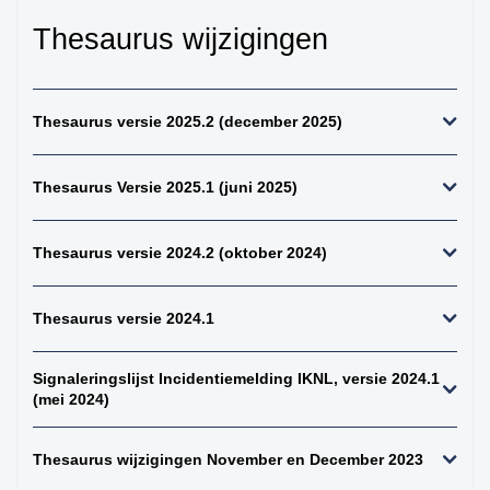
kiemcel-tumoren
Thesaurus wijzigingen
34. weke delen totaal
(zonder bot en
kraakbeen)
Thesaurus versie 2025.2 (december 2025)
35. beenderen
bovenste extremiteit
36. beenderen
Thesaurus Versie 2025.1 (juni 2025)
onderste extremiteit
37. alle (primaire)
Thesaurus versie 2024.2 (oktober 2024)
maligne weke delen
tumoren (inclusief bot
en kraakbeen
Thesaurus versie 2024.1
tumoren)
38. alle (primaire)
maligne bottumoren
Signaleringslijst Incidentiemelding IKNL, versie 2024.1
(mei 2024)
39. alle
osteosarcomen
Thesaurus wijzigingen November en December 2023
40. zenuwstelsel
totaal (centraal +