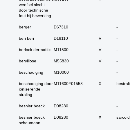
17. alle maligne
weefsel slecht
huidadnex-tumoren
door technische
fout bij bewerking
18. alle
basaalcelcarcinomen
berger
D67310
-
19. alle (primaire)
beri beri
D18110
melanomen
V
-
20. alle metastasen
berlock dermatitis
M11500
V
-
melanoom
berylliose
M55830
V
-
21. alle melanomen in
situ
beschadiging
M10000
-
22. tractus digestivus
slokdarm tot anus
beschadiging door
M11600F01558
X
bestral
ioniserende
23. tractus digestivus
straling
slokdarm tot anus
uitgebreid (incl lever,
besnier boeck
D08280
-
galblaas, galwegen en
pancreas)
besnier boeck
D08280
X
sarcoi
24. dunne darm totaal
schaumann