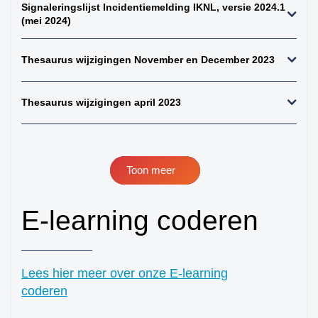
Signaleringslijst Incidentiemelding IKNL, versie 2024.1
perifeer + zintuigen)
(mei 2024)
41. hersenen totaal
42. ruggenmerg totaal
Thesaurus wijzigingen November en December 2023
43. hersenen totaal,
uitgebreid dwz met
Thesaurus wijzigingen april 2023
meningen en
verlengde merg
44. alle gliomen
45. alle astrocytomen
Toon meer
46. alle meningeomen
47. alle
E-learning coderen
ependymomen
48. alle
oligodendroglioom
Lees hier meer over onze E-learning
49. alle maligne
lymfomen (NH+HD)
coderen
50. alle non-hodgkins