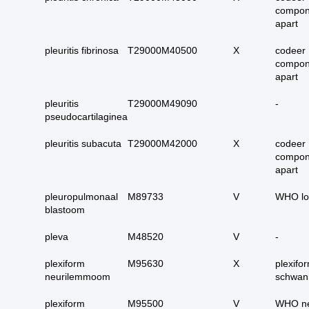
17. alle maligne
compon
huidadnex-tumoren
apart
18. alle
pleuritis fibrinosa
T29000M40500
X
codeer
basaalcelcarcinomen
compon
19. alle (primaire)
apart
melanomen
pleuritis
T29000M49090
-
20. alle metastasen
pseudocartilaginea
melanoom
pleuritis subacuta
T29000M42000
X
codeer
21. alle melanomen in
compon
situ
apart
22. tractus digestivus
slokdarm tot anus
pleuropulmonaal
M89733
V
WHO lo
blastoom
23. tractus digestivus
slokdarm tot anus
pleva
M48520
V
-
uitgebreid (incl lever,
galblaas, galwegen en
plexiform
M95630
X
plexifo
pancreas)
neurilemmoom
schwa
24. dunne darm totaal
plexiform
M95500
V
WHO ne