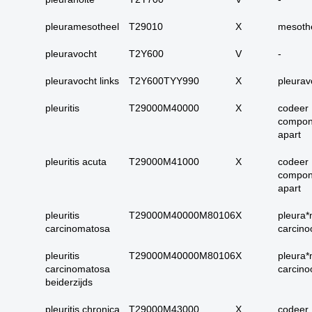
carcinoom
pleuramesotheel
T29010
09. alle dubieus
X
mesothe
maligne
pleuravocht
T2Y600
V
-
10. alle micro-
invasieve
pleuravocht links
T2Y600TYY990
X
pleurav
11. alle carcinoma in
pleuritis
T29000M40000
X
codeer
situ
compon
12. alle epitheliale
apart
dysplasieën
pleuritis acuta
T29000M41000
X
codeer
13. alle tumoren
compon
onbekend primair of
apart
metastase
14. alle primaire
pleuritis
T29000M40000M80106
X
pleura*
carcinomatosa
plaveiselcel-
carcin
carcinomen
pleuritis
T29000M40000M80106
X
pleura*
15. huid totaal
carcinomatosa
carcin
beiderzijds
16. alle benigne
huidadnex-tumoren
pleuritis chronica
T29000M43000
X
codeer