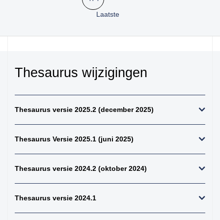
kiemcel-tumoren
Laatste
34. weke delen totaal
(zonder bot en
kraakbeen)
35. beenderen
bovenste extremiteit
Thesaurus wijzigingen
36. beenderen
onderste extremiteit
37. alle (primaire)
Thesaurus versie 2025.2 (december 2025)
maligne weke delen
tumoren (inclusief bot
en kraakbeen
Thesaurus Versie 2025.1 (juni 2025)
tumoren)
38. alle (primaire)
Thesaurus versie 2024.2 (oktober 2024)
maligne bottumoren
39. alle
osteosarcomen
Thesaurus versie 2024.1
40. zenuwstelsel
totaal (centraal +