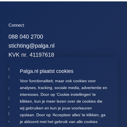
51. alle hodgkins
52. alle leukemieen
53. alle resecties (met
Connect
curettages en
kleinereexcisies)
088 040 2700
54. alle resecties
stichting@palga.nl
(zonder curettages
maar met kleinere
KVK nr. 41197618
excisies)
55. alle resecties
Palga.nl plaatst cookies
(zonder curettages of
Palga links
kleinere excisies)
Voor functionaliteit, maar ook cookies voor
56. alle wormen
analyses, tracking, sociale media, advertentie en
Impact
Contact
Presentaties
interesses. Door op ‘Cookie instellingen’ te
57. alle hormonen
Data
Over ons
Voor patiënten
klikken, kun je meer lezen over de cookies die
58. alle
Voor
FAQ
Jaarverslagen
wij gebruiken en kun je jouw voorkeuren
hormoonpreparaten
pathologen
opslaan. Door op ‘Accepteer alles’ te klikken, ga
Nieuws
Statuten Palga
59. alle neuro-
je akkoord met het gebruik van alle cookies
Voor
endocrienen