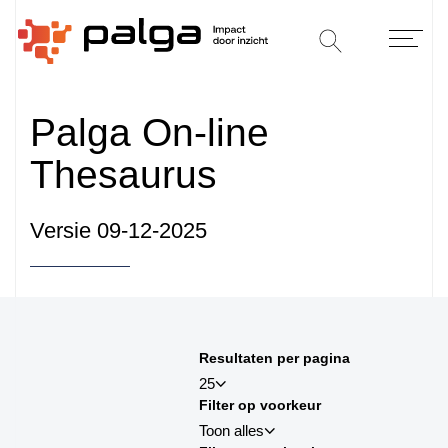
Palga On-line
Thesaurus
Versie 09-12-2025
Sorteren op
Resultaten per pagina
sortby_title:asc
25
Filter op voorkeur
sortby_title:desc
Toon alles
sortby_palga:asc
25