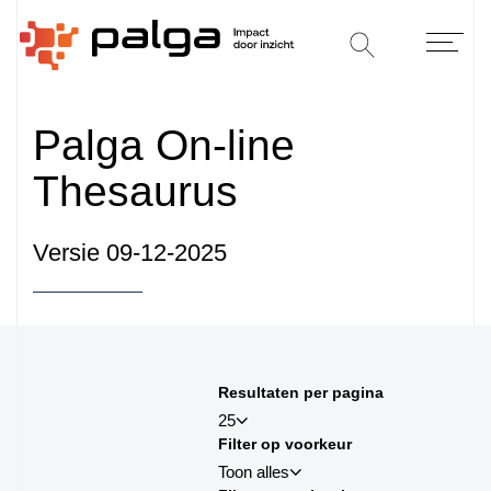
Palga On-line
Thesaurus
Versie 09-12-2025
Sorteren op
Resultaten per pagina
sortby_title:asc
25
Filter op voorkeur
sortby_title:desc
Toon alles
sortby_palga:asc
25