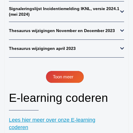
perifeer + zintuigen)
Signaleringslijst Incidentiemelding IKNL, versie 2024.1
41. hersenen totaal
(mei 2024)
42. ruggenmerg totaal
Thesaurus wijzigingen November en December 2023
43. hersenen totaal,
uitgebreid dwz met
meningen en
Thesaurus wijzigingen april 2023
verlengde merg
44. alle gliomen
45. alle astrocytomen
46. alle meningeomen
Toon meer
47. alle
ependymomen
E-learning coderen
48. alle
oligodendroglioom
49. alle maligne
Lees hier meer over onze E-learning
lymfomen (NH+HD)
coderen
50. alle non-hodgkins