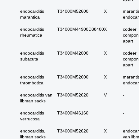
carcinoom
endocarditis
T34000M52600
X
maranti
09. alle dubieus
marantica
endocard
maligne
10. alle micro-
endocarditis
T34000M44900D38400
X
codeer
invasieve
rheumatica
compon
apart
11. alle carcinoma in
situ
endocarditis
T34000M42000
X
codeer
12. alle epitheliale
subacuta
compon
dysplasieën
apart
13. alle tumoren
endocarditis
T34000M52600
X
maranti
onbekend primair of
thrombotica
endocard
metastase
endocarditis van
T34000M52620
V
-
14. alle primaire
libman sacks
plaveiselcel-
carcinomen
endocarditis
T34000M46160
-
15. huid totaal
verrucosa
16. alle benigne
endocarditis,
T34000M52620
X
endocard
huidadnex-tumoren
libman sacks
van lib