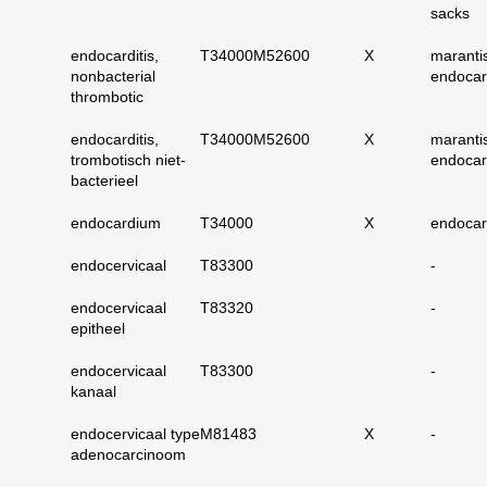
17. alle maligne
sacks
huidadnex-tumoren
endocarditis,
T34000M52600
X
maranti
18. alle
nonbacterial
endocard
basaalcelcarcinomen
thrombotic
19. alle (primaire)
endocarditis,
T34000M52600
X
maranti
melanomen
trombotisch niet-
endocard
20. alle metastasen
bacterieel
melanoom
endocardium
T34000
X
endoca
21. alle melanomen in
situ
endocervicaal
T83300
-
22. tractus digestivus
slokdarm tot anus
endocervicaal
T83320
-
epitheel
23. tractus digestivus
slokdarm tot anus
endocervicaal
T83300
-
uitgebreid (incl lever,
kanaal
galblaas, galwegen en
pancreas)
endocervicaal type
M81483
X
-
adenocarcinoom
24. dunne darm totaal