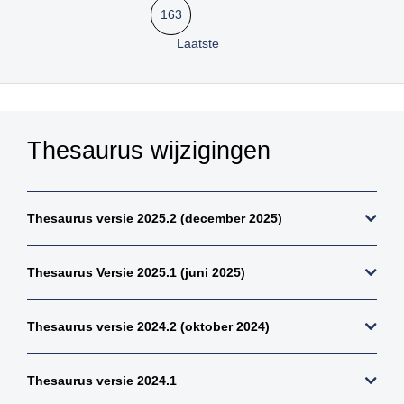
kiemcel-tumoren
163
34. weke delen totaal
Laatste
(zonder bot en
kraakbeen)
35. beenderen
bovenste extremiteit
Thesaurus wijzigingen
36. beenderen
onderste extremiteit
37. alle (primaire)
maligne weke delen
Thesaurus versie 2025.2 (december 2025)
tumoren (inclusief bot
en kraakbeen
tumoren)
Thesaurus Versie 2025.1 (juni 2025)
38. alle (primaire)
maligne bottumoren
Thesaurus versie 2024.2 (oktober 2024)
39. alle
osteosarcomen
Thesaurus versie 2024.1
40. zenuwstelsel
totaal (centraal +