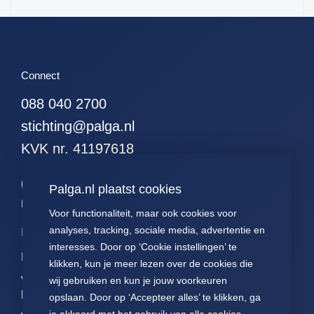
51. alle hodgkins
52. alle leukemieen
53. alle resecties (met
curettages en
Connect
kleinereexcisies)
088 040 2700
54. alle resecties
(zonder curettages
stichting@palga.nl
maar met kleinere
excisies)
KVK nr. 41197618
55. alle resecties
(zonder curettages of
Palga.nl plaatst cookies
kleinere excisies)
Palga links
Voor functionaliteit, maar ook cookies voor
56. alle wormen
analyses, tracking, sociale media, advertentie en
Impact
Contact
Presentaties
57. alle hormonen
interesses. Door op ‘Cookie instellingen’ te
Data
Over ons
Voor patiënten
58. alle
klikken, kun je meer lezen over de cookies die
hormoonpreparaten
Voor
FAQ
Jaarverslagen
wij gebruiken en kun je jouw voorkeuren
pathologen
59. alle neuro-
opslaan. Door op ‘Accepteer alles’ te klikken, ga
Nieuws
Statuten Palga
endocrienen