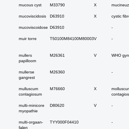
carcinoom
mucous cyst
M33790
X
mucineuz
09. alle dubieus
mucoviscidosis
D63910
X
cystic fib
maligne
10. alle micro-
mucoviscoidose
D63910
-
invasieve
muir torre
T50100M84100M80003
V
-
11. alle carcinoma in
situ
12. alle epitheliale
mullers
M26361
V
WHO gyn
dysplasieën
papilloom
13. alle tumoren
mullerse
M26360
-
onbekend primair of
gangrest
metastase
mulluscum
M76660
14. alle primaire
X
molluscu
contagiosum
contagio
plaveiselcel-
carcinomen
multi-minicore
D80620
V
-
15. huid totaal
myopathie
16. alle benigne
multi-orgaan-
TYY000F04410
-
huidadnex-tumoren
falen