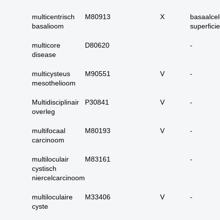
17. alle maligne
huidadnex-tumoren
multicentrisch
M80913
X
basaalce
basalioom
superficie
18. alle
basaalcelcarcinomen
multicore
D80620
-
19. alle (primaire)
disease
melanomen
multicysteus
M90551
V
-
20. alle metastasen
mesothelioom
melanoom
Multidisciplinair
P30841
V
-
21. alle melanomen in
overleg
situ
22. tractus digestivus
multifocaal
M80193
V
-
slokdarm tot anus
carcinoom
23. tractus digestivus
multiloculair
M83161
-
slokdarm tot anus
cystisch
uitgebreid (incl lever,
niercelcarcinoom
galblaas, galwegen en
pancreas)
multiloculaire
M33406
V
-
cyste
24. dunne darm totaal