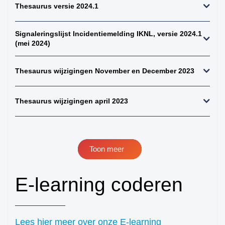
Thesaurus versie 2024.1
perifeer + zintuigen)
41. hersenen totaal
Signaleringslijst Incidentiemelding IKNL, versie 2024.1
42. ruggenmerg totaal
(mei 2024)
43. hersenen totaal,
uitgebreid dwz met
Thesaurus wijzigingen November en December 2023
meningen en
verlengde merg
44. alle gliomen
Thesaurus wijzigingen april 2023
45. alle astrocytomen
46. alle meningeomen
47. alle
Toon meer
ependymomen
48. alle
E-learning coderen
oligodendroglioom
49. alle maligne
lymfomen (NH+HD)
50. alle non-hodgkins
Lees hier meer over onze E-learning