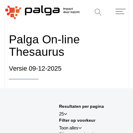
Palga On-line
Thesaurus
Versie 09-12-2025
Sorteren op
Resultaten per pagina
sortby_title:asc
25
Filter op voorkeur
sortby_title:desc
Toon alles
sortby_palga:asc
25