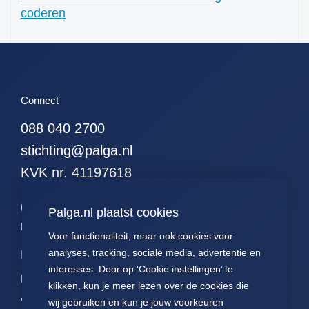
coderen
51. alle hodgkins
52. alle leukemieen
53. alle resecties (met
curettages en
kleinereexcisies)
Connect
54. alle resecties
(zonder curettages
088 040 2700
maar met kleinere
excisies)
stichting@palga.nl
55. alle resecties
KVK nr. 41197618
(zonder curettages of
kleinere excisies)
Palga.nl plaatst cookies
56. alle wormen
Palga links
57. alle hormonen
Voor functionaliteit, maar ook cookies voor
analyses, tracking, sociale media, advertentie en
58. alle
Impact
Contact
Presentaties
hormoonpreparaten
interesses. Door op ‘Cookie instellingen’ te
Data
Over ons
Voor patiënten
klikken, kun je meer lezen over de cookies die
59. alle neuro-
Voor
FAQ
Jaarverslagen
endocrienen
wij gebruiken en kun je jouw voorkeuren