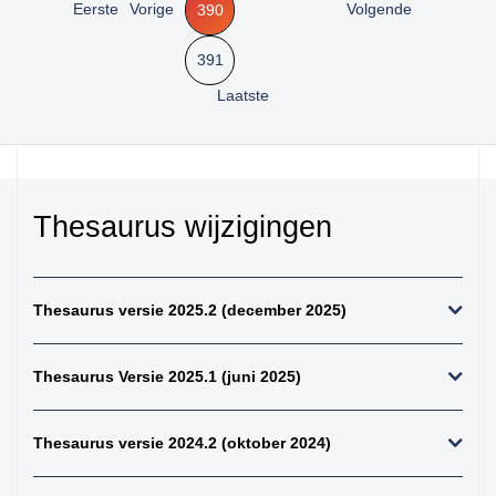
Eerste
Vorige
Volgende
390
kiemcel-tumoren
34. weke delen totaal
391
(zonder bot en
kraakbeen)
Laatste
35. beenderen
bovenste extremiteit
36. beenderen
onderste extremiteit
Thesaurus wijzigingen
37. alle (primaire)
maligne weke delen
tumoren (inclusief bot
en kraakbeen
Thesaurus versie 2025.2 (december 2025)
tumoren)
38. alle (primaire)
Thesaurus Versie 2025.1 (juni 2025)
maligne bottumoren
39. alle
osteosarcomen
Thesaurus versie 2024.2 (oktober 2024)
40. zenuwstelsel
totaal (centraal +