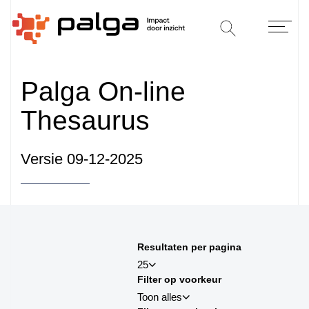
Palga On-line
Thesaurus
Versie 09-12-2025
Sorteren op
Resultaten per pagina
sortby_title:asc
25
Filter op voorkeur
sortby_title:desc
Toon alles
sortby_palga:asc
25