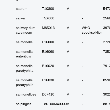
17. alle maligne
huidadnex-tumoren
sacrum
T10800
V
-
547
18. alle
saliva
T5X000
-
256
basaalcelcarcinomen
19. alle (primaire)
salivary duct
M85013
V
WHO
397
melanomen
carcinoom
speekselklier
20. alle metastasen
salmonella
E16000
V
-
272
melanoom
salmonella
E16060
21. alle melanomen in
V
-
735
enteritidis
situ
22. tractus digestivus
salmonella
E16020
V
-
791
slokdarm tot anus
paratyphi a
23. tractus digestivus
salmonella
E16030
V
-
859
slokdarm tot anus
paratyphi b
uitgebreid (incl lever,
galblaas, galwegen en
salmonellose
D07410
V
-
302
pancreas)
24. dunne darm totaal
salpingitis
T86100M40000
V
-
881