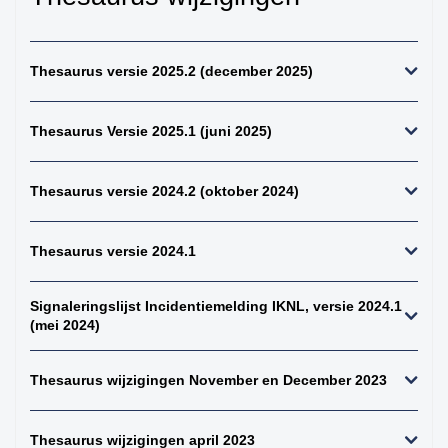
kiemcel-tumoren
34. weke delen totaal
(zonder bot en
Thesaurus versie 2025.2 (december 2025)
kraakbeen)
35. beenderen
Thesaurus Versie 2025.1 (juni 2025)
bovenste extremiteit
36. beenderen
onderste extremiteit
Thesaurus versie 2024.2 (oktober 2024)
37. alle (primaire)
maligne weke delen
Thesaurus versie 2024.1
tumoren (inclusief bot
en kraakbeen
tumoren)
Signaleringslijst Incidentiemelding IKNL, versie 2024.1
38. alle (primaire)
(mei 2024)
maligne bottumoren
39. alle
Thesaurus wijzigingen November en December 2023
osteosarcomen
40. zenuwstelsel
Thesaurus wijzigingen april 2023
totaal (centraal +