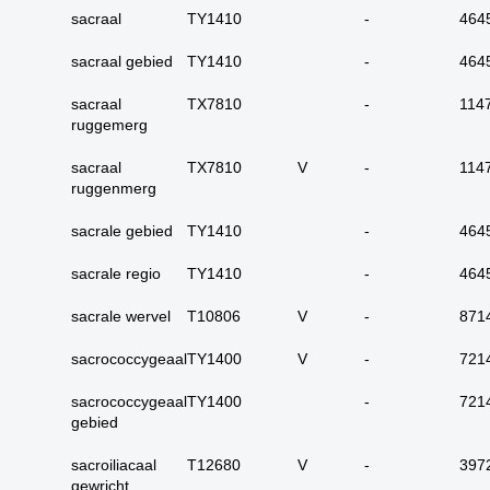
carcinoom
sacraal
TY1410
-
464
09. alle dubieus
sacraal gebied
TY1410
-
464
maligne
10. alle micro-
sacraal
TX7810
-
114
invasieve
ruggemerg
11. alle carcinoma in
sacraal
TX7810
V
-
114
situ
ruggenmerg
12. alle epitheliale
dysplasieën
sacrale gebied
TY1410
-
464
13. alle tumoren
sacrale regio
TY1410
-
464
onbekend primair of
metastase
sacrale wervel
T10806
V
-
871
14. alle primaire
sacrococcygeaal
TY1400
plaveiselcel-
V
-
721
carcinomen
sacrococcygeaal
TY1400
-
721
15. huid totaal
gebied
16. alle benigne
sacroiliacaal
T12680
V
-
397
huidadnex-tumoren
gewricht