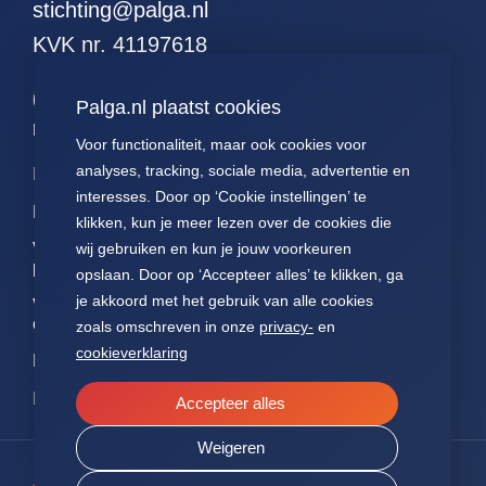
stichting@palga.nl
51. alle hodgkins
KVK nr. 41197618
52. alle leukemieen
53. alle resecties (met
Palga.nl plaatst cookies
curettages en
kleinereexcisies)
Palga links
Voor functionaliteit, maar ook cookies voor
54. alle resecties
analyses, tracking, sociale media, advertentie en
Impact
Contact
Presentaties
(zonder curettages
interesses. Door op ‘Cookie instellingen’ te
maar met kleinere
Data
Over ons
Voor patiënten
klikken, kun je meer lezen over de cookies die
excisies)
Voor
FAQ
Jaarverslagen
wij gebruiken en kun je jouw voorkeuren
55. alle resecties
pathologen
opslaan. Door op ‘Accepteer alles’ te klikken, ga
(zonder curettages of
Nieuws
Statuten Palga
je akkoord met het gebruik van alle cookies
kleinere excisies)
Voor
onderzoekers
zoals omschreven in onze
privacy-
en
56. alle wormen
cookieverklaring
NEN7510
57. alle hormonen
ISO27001
58. alle
Accepteer alles
hormoonpreparaten
Weigeren
59. alle neuro-
endocrienen